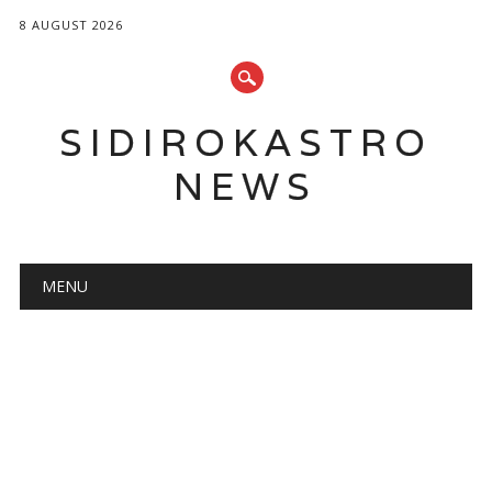
8 AUGUST 2026
SIDIROKASTRO
NEWS
Main menu
Skip
MENU
to
content