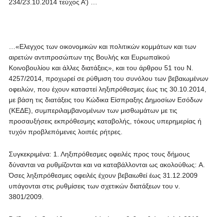
234/23.10.2014 τεύχος Α’) …
…«Ελεγχος των οικονομικών και πολιτικών κομμάτων και των
αιρετών αντιπροσώπων της Βουλής και Ευρωπαϊκού
Κοινοβουλίου και άλλες διατάξεις», και του άρθρου 51 του Ν.
4257/2014, προχωρεί σε ρύθμιση του συνόλου των βεβαιωμένων
οφειλών, που έχουν καταστεί ληξιπρόθεσμες έως τις 30.10.2014,
με βάση τις διατάξεις του Κώδικα Είσπραξης Δημοσίων Εσόδων
(ΚΕΔΕ), συμπεριλαμβανομένων των μισθωμάτων με τις
προσαυξήσεις εκπρόθεσμης καταβολής, τόκους υπερημερίας ή
τυχόν προβλεπόμενες λοιπές ρήτρες.
Συγκεκριμένα: 1. Ληξιπρόθεσμες οφειλές προς τους δήμους
δύνανται να ρυθμίζονται και να καταβάλλονται ως ακολούθως: A.
Όσες ληξιπρόθεσμες οφειλές έχουν βεβαιωθεί έως 31.12.2009
υπάγονται στις ρυθμίσεις των σχετικών διατάξεων του ν.
3801/2009.