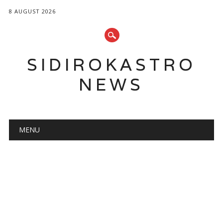
8 AUGUST 2026
SIDIROKASTRO
NEWS
Main menu
Skip
MENU
to
content