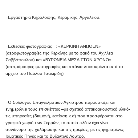
=Εργαστήρια Κηραλοιφής, Κεραμικής, Αργαλειού.
=Εκθέσεις φωτογραφίας : «KEΡΚΙΝΗ ΑΝΩΘΕΝ»
(αεροφωτογραφίες της Κερκίνης με το φακό του Αχιλλέα
Σαββόπουλου) και «ΒΥΡΩΝΕΙΑ ΜΕΣΑ ΣΤΟΝ ΧΡΟΝΟ»
(ασπρόμαυρες φωτογραφίες και σπάνια ντοκουμέντα από το
αρχείο του Παύλου Τσακιρίδη)
=Ο Σύλλογος Επαγγελματιών Αγκίστρου παρουσιάζει και
ενημερώνει τους επισκέπτες –με σχετικό οπτικοακουστικό υλικό-
τις υπηρεσίες (διαμονή, εστίαση κ.α) που προσφέρονται στο
γραφικό χωριό των Σερρών, το οποίο πλέον έχει γίνει …
συνώνυμο της χαλάρωσης και της ηρεμίας, με τις φημισμένες
Ιαματικές Πηγές και το Βυζαντινό Λουτρό.