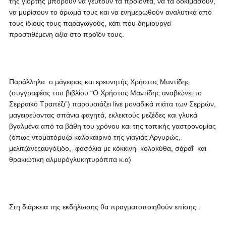
της γιορτής μπορούν να γευτούν τα προϊόντα, να τα δοκιμάσουν,
να μυρίσουν το άρωμά τους και να ενημερωθούν αναλυτικά από
τους ίδιους τους παραγωγούς, κάτι που δημιουργεί
προστιθέμενη αξία στο προϊόν τους.
Παράλληλα ο μάγειρας και ερευνητής Χρήστος Μαντίδης
(συγγραφέας του βιβλίου “Ο Χρήστος Μαντίδης αναβιώνει το
Σερραϊκό Τραπέζι”) παρουσιάζει livε μοναδικά πιάτα των Σερρών,
μαγειρεύοντας σπάνια φαγητά, εκλεκτούς μεζέδες και γλυκά
βγαλμένα από τα βάθη του χρόνου και της τοπικής γαστρονομίας
(όπως ντοματόρυζο καλοκαιρινό της γιαγιάς Αργυρώς,
μελιτζάνεςαυγόξιδο, φασόλια με κόκκινη κολοκύθα, σάραΐ και
θρακιώτικη αλμυρόγλυκητυρόπιτα κ.α)
Στη διάρκεια της εκδήλωσης θα πραγματοποιηθούν επίσης :