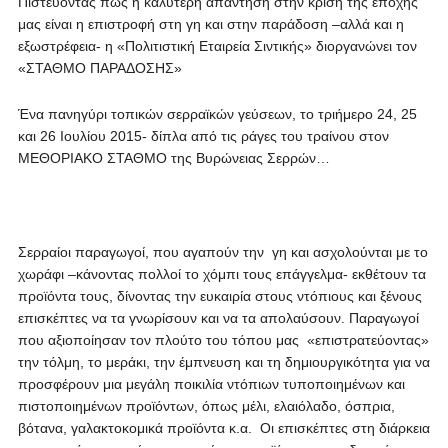
Πιστεύοντας πως η καλύτερη απάντηση στην κρίση της εποχής
μας είναι η επιστροφή στη γη και στην παράδοση –αλλά και η
εξωστρέφεια- η «Πολιτιστική Εταιρεία Σιντικής» διοργανώνει τον
«ΣΤΑΘΜΟ ΠΑΡΑΔΟΣΗΣ»
Ένα πανηγύρι τοπικών σερραϊκών γεύσεων, το τριήμερο 24, 25
και 26 Ιουλίου 2015- δίπλα από τις ράγες του τραίνου στον
ΜΕΘΟΡΙΑΚΟ ΣΤΑΘΜΟ της Βυρώνειας Σερρών…
Σερραίοι παραγωγοί, που αγαπούν την γη και ασχολούνται με το
χωράφι –κάνοντας πολλοί το χόμπι τους επάγγελμα- εκθέτουν τα
προϊόντα τους, δίνοντας την ευκαιρία στους ντόπιους και ξένους
επισκέπτες να τα γνωρίσουν και να τα απολαύσουν. Παραγωγοί
που αξιοποίησαν τον πλούτο του τόπου μας «επιστρατεύοντας»
την τόλμη, το μεράκι, την έμπνευση και τη δημιουργικότητα για να
προσφέρουν μια μεγάλη ποικιλία ντόπιων τυποποιημένων και
πιστοποιημένων προϊόντων, όπως μέλι, ελαιόλαδο, όσπρια,
βότανα, γαλακτοκομικά προϊόντα κ.α. Οι επισκέπτες στη διάρκεια