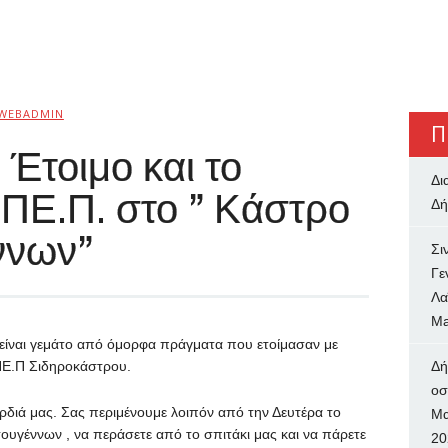
WEBADMIN
Π
 Έτοιμο και το
Δι
.ΠΕ.Π. στο ” Κάστρο
Δή
ννων”
Σι
Γε
Λα
Ma
α είναι γεμάτο από όμορφα πράγματα που ετοίμασαν με
.ΠΕ.Π Σιδηροκάστρου.
Δή
oσ
ρδιά μας. Σας περιμένουμε λοιπόν από την Δευτέρα το
Μα
υγέννων , να περάσετε από το σπιτάκι μας και να πάρετε
20