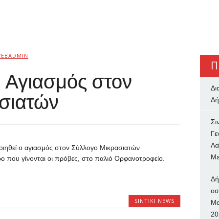
EBADMIN
Π
 Αγιασμός στον
Δι
σιατών
Δή
Σι
Γε
Λα
ιηθεί ο αγιασμός στον Σύλλογο Μικρασιατών
Ma
ο που γίνονται οι πρόβες, στο παλιό Ορφανοτροφείο.
Δή
oσ
SINTIKI NEWS
Μα
20