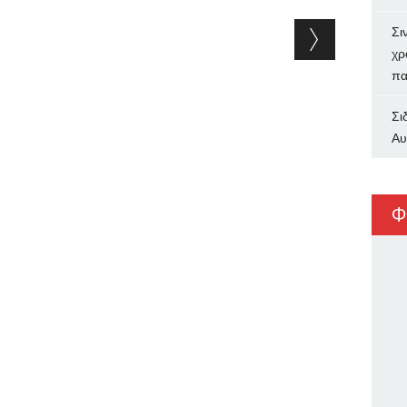
Σι
χρ
πα
Σι
Αυ
Φ