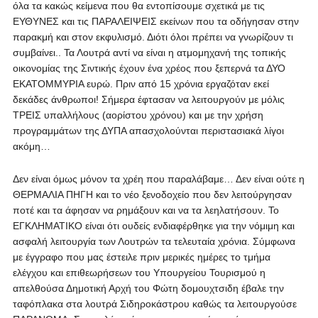
όλα τα κακώς κείμενα που θα εντοπίσουμε σχετικά με τις
ΕΥΘΥΝΕΣ και τις ΠΑΡΑΛΕΙΨΕΙΣ εκείνων που τα οδήγησαν στην
παρακμή και στον εκφυλισμό. Διότι όλοι πρέπει να γνωρίζουν τι
συμβαίνει.. Τα Λουτρά αντί να είναι η ατμομηχανή της τοπικής
οικονομίας της Σιντικής έχουν ένα χρέος που ξεπερνά τα ΔΥΟ
ΕΚΑΤΟΜΜΥΡΙΑ ευρώ. Πριν από 15 χρόνια εργαζόταν εκεί
δεκάδες άνθρωποι! Σήμερα έφτασαν να λειτουργούν με μόλις
ΤΡΕΙΣ υπαλλήλους (αορίστου χρόνου) και με την χρήση
προγραμμάτων της ΔΥΠΑ απασχολούνται περιστασιακά λίγοι
ακόμη…
Δεν είναι όμως μόνον τα χρέη που παραλάβαμε… Δεν είναι ούτε η
ΘΕΡΜΑΛΙΑ ΠΗΓΗ και το νέο ξενοδοχείο που δεν λειτούργησαν
ποτέ και τα άφησαν να ρημάξουν και να τα λεηλατήσουν. Το
ΕΓΚΛΗΜΑΤΙΚΟ είναι ότι ουδείς ενδιαφέρθηκε για την νόμιμη και
ασφαλή λειτουργία των Λουτρών τα τελευταία χρόνια. Σύμφωνα
με έγγραφο που μας έστειλε πριν μερικές ημέρες το τμήμα
ελέγχου και επιθεωρήσεων του Υπουργείου Τουρισμού η
απελθούσα Δημοτική Αρχή του Φώτη δομουχτσιδη έβαλε την
ταφόπλακα στα λουτρά Σιδηροκάστρου καθώς τα λειτουργούσε