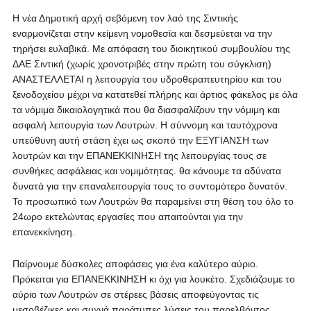
Η νέα Δημοτική αρχή σεβόμενη τον λαό της Σιντικής
εναρμονίζεται στην κείμενη νομοθεσία και δεσμεύεται να την
τηρήσει ευλαβικά. Με απόφαση του διοικητικού συμβουλίου της
ΔΑΕ Σιντική (χωρίς χρονοτριβές στην πρώτη του σύγκλιση)
ΑΝΑΣΤΕΛΛΕΤΑΙ η λειτουργία του υδροθεραπευτηρίου και του
ξενοδοχείου μέχρι να κατατεθεί πλήρης και άρτιος φάκελος με όλα
τα νόμιμα δικαιολογητικά που θα διασφαλίζουν την νόμιμη και
ασφαλή λειτουργία των Λουτρών. Η σύννομη και ταυτόχρονα
υπεύθυνη αυτή στάση έχει ως σκοπό την ΕΞΥΓΙΑΝΣΗ των
λουτρών και την ΕΠΑΝΕΚΚΙΝΗΣΗ της λειτουργίας τους σε
συνθήκες ασφάλειας και νομιμότητας. θα κάνουμε τα αδύνατα
δυνατά για την επαναλειτουργία τους το συντομότερο δυνατόν.
Το προσωπικό των Λουτρών θα παραμείνει στη θέση του όλο το
24ωρο εκτελώντας εργασίες που απαιτούνται για την
επανεκκίνηση.
Παίρνουμε δύσκολες αποφάσεις για ένα καλύτερο αύριο.
Πρόκειται για ΕΠΑΝΕΚΚΙΝΗΣΗ κι όχι για λουκέτο. Σχεδιάζουμε το
αύριο των Λουτρών σε στέρεες βάσεις αποφεύγοντας τις
μεσοβέζικες και συχνά παράτυπες λύσεις του παρελθόντος.