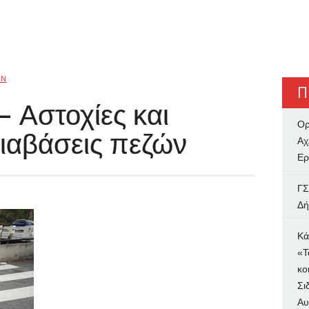
IN
Π
 Αστοχίες και
Ορ
διαβάσεις πεζών
Αχ
Ερ
ΓΣ
Δή
Κά
«Τ
κο
Σι
Αυ