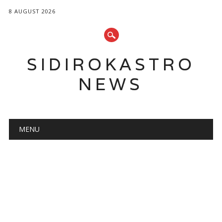
8 AUGUST 2026
SIDIROKASTRO
NEWS
Main menu
Skip
MENU
to
content