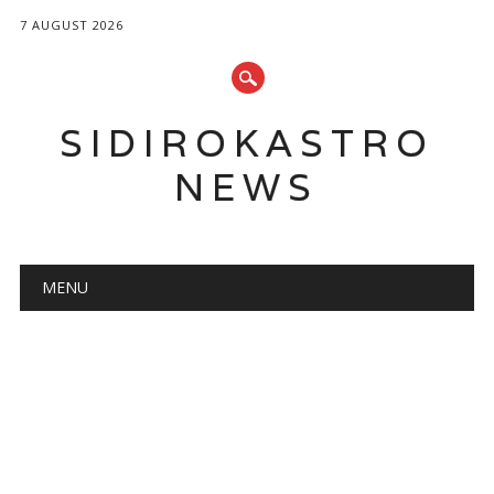
7 AUGUST 2026
SIDIROKASTRO
NEWS
Main menu
Skip
MENU
to
content