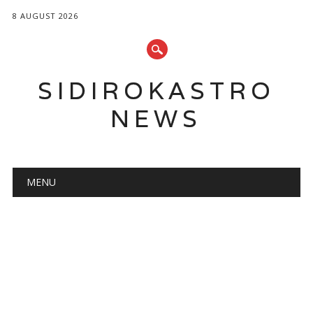
8 AUGUST 2026
SIDIROKASTRO
NEWS
Main menu
Skip
MENU
to
content