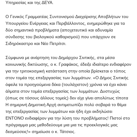
Υπηρεσίας και της ΔΕΥΑ.
Ο Γενικός Γραμματέας Συντονισμού Διαχείρισης Αποβλήτων του
Υπουργείου Ενέργειας και Περιβάλλοντος, ενημερώθηκε για τα
δύο σημαντικά προβλήματα (αποχετευτικό και αδυναμία
σύνδεσης του βιολογικού καθαρισμού) που υπάρχουν σε
Σιδηρόκαστρο και Νέο Πετρίτσι.
Σύμφωνα με ανάρτηση του Δημάρχου Σιντικής, στα μέσα
κοινωνικής δικτύωσης, ο κ. Γραφάκος, έδειξε ιδιαίτερο ενδιαφέρον
για την τριτοκοσμική κατάσταση στην οποία βρίσκεται ο τόπος
στον τομέα της επεξεργασίας των λυμμάτων. «Ο Δήμος Σιντικής
όφειλε τα προηγούμενα δέκα (τουλάχιστον) χρόνια να έχει κάνει
άλματα στον τομέα επεξεργασίας των λυμμάτων. Δυστυχώς
(όπως σε τόσους άλλους τομείς) δεν είχε γίνει απολύτως τίποτα
Η σημερινή Δημοτική Αρχή αντιμετωπίζει πολύ σοβαρά το θέμα
της επεξεργασίας των λυμμάτων και ήδη έχει εκδηλώσει
ΕΝΤΟΝΟ ενδιαφέρον για την λύση του προβλήματος! Πιστοί στο
πρόγραμμα μας μεθοδεύουμε μια μια τις προεκλογικές μας
δεσμεύσεις!» σημείωσε ο κ. Τάτσιος.