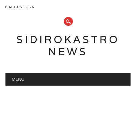
8 AUGUST 2026
SIDIROKASTRO
NEWS
Main menu
Skip
MENU
to
content