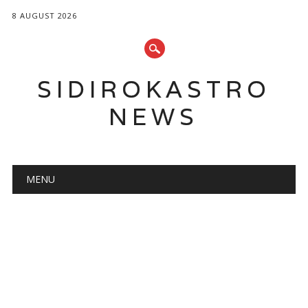
8 AUGUST 2026
SIDIROKASTRO
NEWS
Main menu
Skip
MENU
to
content