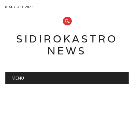
8 AUGUST 2026
SIDIROKASTRO
NEWS
Main menu
Skip
MENU
to
content