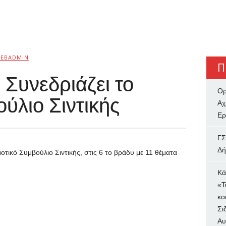
EBADMIN
Π
 Συνεδριάζει το
Ορ
ύλιο Σιντικής
Αχ
Ερ
ΓΣ
Δή
μοτικό Συμβούλιο Σιντικής, στις 6 το βράδυ με 11 θέματα
Κά
«Τ
κο
Σι
Αυ