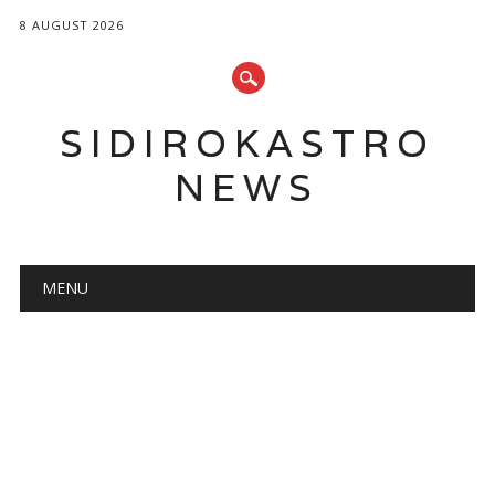
8 AUGUST 2026
SIDIROKASTRO
NEWS
Main menu
Skip
MENU
to
content