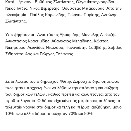
Κατά ψήφισαν : Ευθύμιος Ζλατίντσης, Όλγα Φυταγκουρίδου,
Νίκος Ιντζές, Νίκος Δεμερτζής, Οδυσσέας Μπακούρας. Απο την
πλειοψηφία : Παύλος Κορωνίδης, Γιώργος Παρίσης, Αντώνης
Ζλατίντσης.
Υπε ψήφισαν οι : Αναστάσιος Αβραμίδης, Μανώλης Δεβετζής,
Αναστάσιος Ιωακειμίδης, Αθανάσιος Μελαδίνης, Κώστας
Νικηφόρου, Λεωνίδας Νικολάου, Παναγιώτης Σαββίδης, Σάββας
Σιδηρόπουλος και Γιώργος Τσίντσιος.
Σε δηλώσεις του ο δήμαρχος Φώτης Δομουχτσίδης, σημείωσε
πως ήταν υποχρεωμένοι να λάβουν την απόφαση για αύξηση
των δημοτικών τελών , καθώς πρέπει να καλύπτονται απο τον
προϋπολογισμό. Ο δήμος είχε κάνει τις μικρότερες αυξήσεις τα
τελευταία χρόνια στα δημοτικά τέλη και πέρυσι αυξήθηκαν μόνο
10%, ενω άλλοι δήμοι τα αύξησαν 70% και 80%.