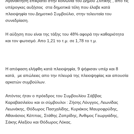
Αγανάκτηση επικρατεί στην κοινωνία του Δήμου Σιντικής , απο τις
υπέρογκες αυξήσεις στα δημοτικά τέλη που έλαβε κατά
πλειοψηφία του Δημοτικό Συμβούλιο, στην τελευταία του
συνεδρίαση.
Η αύξηση που είναι της τάξης του 48% αφορά την καθαριότητα
και τον φωτισμό. Απο 1,21 το τ.μ. σε 1,78 το τ.μ.
Η απόφαση ελήφθη κατά πλειοψηφία, 9 ψήφισαν υπέρ και 8
κατά, με απώλειες απο την πλευρά της πλειοψηφίας και απουσία
αρκετών συμβούλων.
Απόντες ήταν ο πρόεδρος του Συμβουλίου Σάββας
Καραβασιλείου και οι σύμβουλοι : Ζήσης Λόυγγος, Λεωνίδας
Λεωνάκης, Θόδωρος Πασχαλίδης, Κυριάκος Μαυροφρύδης,
Αθανάσιος Κέππας, Στάθης Ζαπρίδης, Άνθιμος Γεωργιάδης,
Σάκης Αλεξίου και Θόδωρος Λόκας.