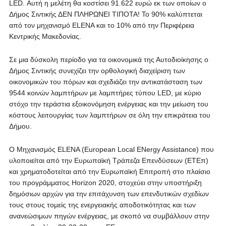
LED. Αυτή η μελέτη θα κοστίσει 91.622 ευρώ εκ των οποίων ο
Δήμος Σιντικής ΔΕΝ ΠΛΗΡΩΝΕΙ ΤΙΠΟΤΑ! Το 90% καλύπτεται
από τον μηχανισμό ELENA και το 10% από την Περιφέρεια
Κεντρικής Μακεδονίας.
Σε μια δύσκολη περίοδο για τα οικονομικά της Αυτοδιοίκησης ο
Δήμος Σιντικής συνεχίζει την ορθολογική διαχείριση των
οικονομικών του πόρων και σχεδιάζει την αντικατάσταση των
9544 κοινών λαμπτήρων με λαμπτήρες τύπου LED, με κύριο
στόχο την τεράστια εξοικονόμηση ενέργειας και την μείωση του
κόστους λειτουργίας των λαμπτήρων σε όλη την επικράτεια του
Δήμου.
Ο Μηχανισμός ELENA (European Local EΝergy Assistance) που
υλοποιείται από την Ευρωπαϊκή Τράπεζα Επενδύσεων (ETEπ)
και χρηματοδοτείται από την Ευρωπαϊκή Επιτροπή στο πλαίσιο
του προγράμματος Horizon 2020, στοχεύει στην υποστήριξη
δημόσιων αρχών για την επιτάχυνση των επενδυτικών σχεδίων
τους στους τομείς της ενεργειακής αποδοτικότητας και των
ανανεώσιμων πηγών ενέργειας, με σκοπό να συμβάλλουν στην