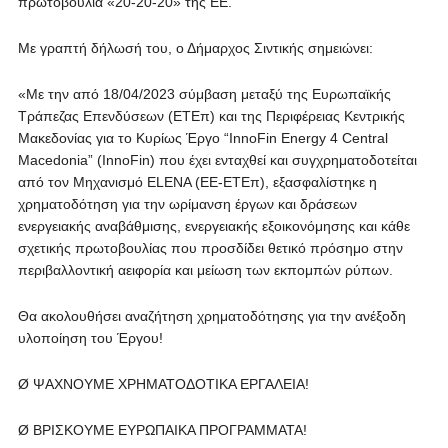
πρωτοβουλία «20-20-20» της ΕΕ.
Με γραπτή δήλωσή του, ο Δήμαρχος Σιντικής σημειώνει:
«Με την από 18/04/2023 σύμβαση μεταξύ της Ευρωπαϊκής
Τράπεζας Επενδύσεων (ΕΤΕπ) και της Περιφέρειας Κεντρικής
Μακεδονίας για το Κυρίως Έργο “InnoFin Energy 4 Central
Macedonia” (InnoFin) που έχει ενταχθεί και συγχρηματοδοτείται
από τον Μηχανισμό ELENA (ΕΕ-ΕΤΕπ), εξασφαλίστηκε η
χρηματοδότηση για την ωρίμανση έργων και δράσεων
ενεργειακής αναβάθμισης, ενεργειακής εξοικονόμησης και κάθε
σχετικής πρωτοβουλίας που προσδίδει θετικό πρόσημο στην
περιβαλλοντική αειφορία και μείωση των εκπομπών ρύπων.
Θα ακολουθήσει αναζήτηση χρηματοδότησης για την ανέξοδη
υλοποίηση του Έργου!
Ø ΨΑΧΝΟΥΜΕ ΧΡΗΜΑΤΟΔΟΤΙΚΑ ΕΡΓΑΛΕΙΑ!
Ø ΒΡΙΣΚΟΥΜΕ ΕΥΡΩΠΑΙΚΑ ΠΡΟΓΡΑΜΜΑΤΑ!