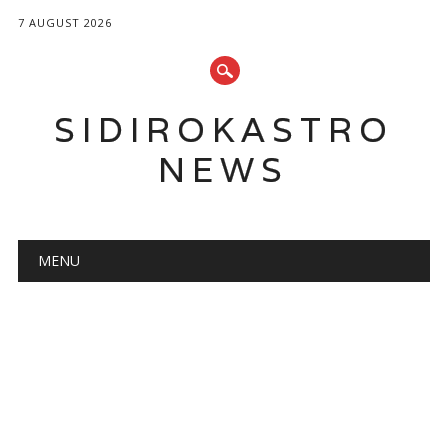
7 AUGUST 2026
SIDIROKASTRO
NEWS
Main menu
Skip
MENU
to
content