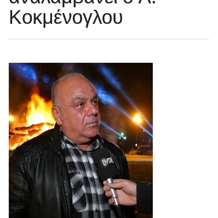
Κοκμένογλου