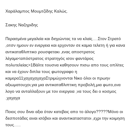
Χαράλαμπος Μουμτζίδης Καλώς.
Σακης Ναζηριδης
Περασμένα μεγαλεία και διηγώντας τα να κλαίς….Στον Στρατό
,οτσν ημουν εν ενεργεια και ερχονταν σε καμια τελετη ή για κανα
αντικαταθλιπτικο ρουσφετακι ,ενας αποστρατος
λέγαμε<απόστρατος στρατηγός ισον φαντάρος
πολυτελείας>1Βάλτε τουσνα καθησουν πισω απο τους οπλίτες
και να έχουν διπλα τους φωτογραφο η
καμερα11χαχαχαχαχαΣτριμώχνονται Νικο όλοι οι πρωην
αξιωματουχοι,για μια αντικαταθλιπτικη προβολή,μια φωτο,ενα
λογο να ανταλλαξουν με τον ενεργεια ,να τους δει ο κοσμος
.χαχαχα
Ποιος σου δινει αξια όταν κατεβεις απο το άλογο?????Μόνο οι
δεσποτάδες ειναι ισόβιοι και αναντικαταστατοι ,εχρι την κοιμηση
τους…..