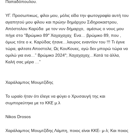
Παπαδόπουλου.
ΥΓ. Προσωπικως, φίλοι μου, μόλις είδα την φωτογραφία αυτή του
αγαπητού μου φίλου και πρώην δημάρχου Σιδηροκαστρου,
Απόστολου Καρύδα με τον νυν δήμαρχο, αμέσως ο νους μου
πήγε στο “Βρώμικο 89″ Χαχαχαχαχ Ενα… βρώμικο 89, που ,
όμως τότε ο κ. Καρύδας ήτανε…λαυρος εναντίον του !!! Τι έγινε
τώρα, φιλτατε Αποστολε; Ως ΚουΚουες, εγώ δεν μπορώ τώρα να
ομιλώ για ενα…” Βρώμικο 2024″; Χαχαχαχαχ…Κατά τα άλλα,
Καλή σας μέρα …”
Χαράλαμπος Μουμτζίδης
Το ωραίο ήταν ότι έλεγε να φύγει ο Χρυσαυγή της και
συμπορεύτηκε με το ΚΚΕ μ.λ
Nikos Drosos
Χαράλαμπος Μουμτζίδης Λάμπη, ποιος είναι ΚΚΕ- μ-λ; Και ποιος