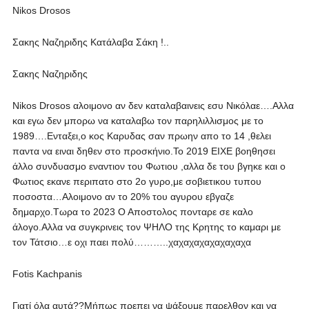
Nikos Drosos
Σακης Ναζηριδης Κατάλαβα Σάκη !..
Σακης Ναζηριδης
Nikos Drosos αλοιμονο αν δεν καταλαβαινεις εσυ Νικόλαε….Αλλα
και εγω δεν μπορω να καταλαβω τον παρηλιλλισμος με το
1989….Ενταξει,ο κος Καρυδας σαν πρωην απο το 14 ,θελει
παντα να ειναι δηθεν στο προσκήνιο.Το 2019 ΕΙΧΕ βοηθησει
άλλο συνδυασμο εναντιον του Φωτιου ,αλλα δε του βγηκε και ο
Φωτιος εκανε περιπατο στο 2ο γυρο,με σοβιετικου τυπου
ποσοστα…Αλοιμονο αν το 20% του αγυρου εβγαζε
δημαρχο.Τωρα το 2023 Ο Αποστολος πονταρε σε καλο
άλογο.Αλλα να συγκρινεις τον ΨΗΛΟ της Κρητης το καμαρι με
τον Τάτσιο…ε οχι παει πολύ………..χαχαχαχαχαχαχαχα
Fotis Kachpanis
Γιατί όλα αυτά??Μήπως πρεπει να ψάξουμε παρελθον και να