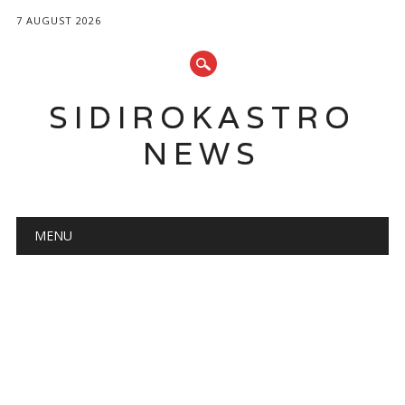
7 AUGUST 2026
SIDIROKASTRO
NEWS
Main menu
Skip
MENU
to
content