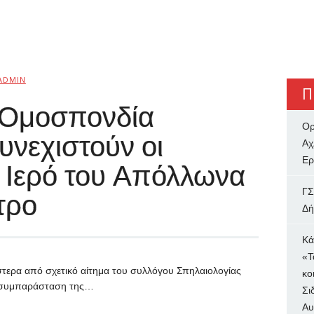
ADMIN
Π
 Ομοσπονδία
Ορ
υνεχιστούν οι
Αχ
Ερ
 Ιερό του Απόλλωνα
ΓΣ
τρο
Δή
Κά
«Τ
τερα από σχετικό αίτημα του συλλόγου Σπηλαιολογίας
κο
η συμπαράσταση της…
Σι
Αυ