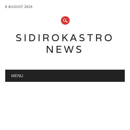
8 AUGUST 2026
SIDIROKASTRO
NEWS
Main menu
Skip
MENU
to
content