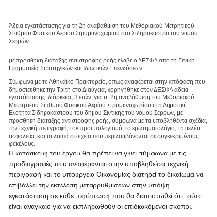
Άδεια εγκατάστασης για τη 2η αναβάθμιση του Μεθοριακού Μετρητικού
Σταθμού Φυσικού Αερίου Στρυμονοχωρίου στο Σιδηροκάστρο του νομού
Σερρών…
με προσθήκη διάταξης αντίστροφης ροής έλαβε ο ΔΕΣΦΑ από τη Γενική
Γραμματεία Στρατηγικών και Ιδιωτικών Επενδύσεων.
Σύμφωνα με το Αθηναϊκό Πρακτορείο, όπως αναφέρεται στην απόφαση που
δημοσιεύθηκε την Τρίτη στο Διαύγεια, χορηγήθηκε στον ΔΕΣΦΑ άδεια
εγκατάστασης, διάρκειας 3 ετών, για τη 2η αναβάθμιση του Μεθοριακού
Μετρητικού Σταθμού Φυσικού Αερίου Στρυμονοχωρίου στη Δημοτική
Ενότητα Σιδηροκάστρου του δήμου Σιντίκης του νομού Σερρών, με
προσθήκη διάταξης αντίστροφης ροής, σύμφωνα με τα υποβληθέντα σχέδια,
την τεχνική περιγραφή, τον προϋπολογισμό, το ερωτηματολόγιο, τη μελέτη
ασφαλείας και τα λοιπά στοιχεία που περιλαμβάνονται σε συγκεκριμένους
φακέλους.
Η κατασκευή του έργου θα πρέπει να γίνει σύμφωνα με τις
προδιαγραφές που αναφέρονται στην υποβληθείσα τεχνική
περιγραφή και το υπουργείο Οικονομίας διατηρεί το δικαίωμα να
επιβάλλει την εκτέλεση μεταρρυθμίσεων στην υπόψη
εγκατάσταση σε κάθε περίπτωση που θα διαπιστωθεί ότι τούτο
είναι αναγκαίο για να εκπληρωθούν οι επιδιωκόμενοι σκοποί.