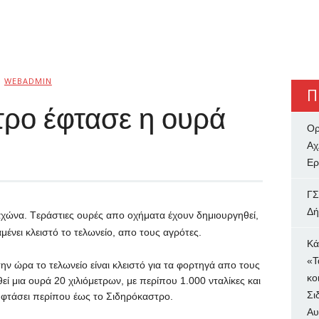
Ό
WEBADMIN
Π
τρο έφτασε η ουρά
Ορ
Αχ
Ερ
ΓΣ
Δή
αχώνα.
T
εράστιες ουρές απο οχήματα έχουν δημιουργηθεί,
ένει κλειστό το τελωνείο, απο τους αγρότες.
Κά
«Τ
την ώρα το τελωνείο είναι κλειστό για τα φορτηγά απο τους
κο
εί μια ουρά 20 χιλιόμετρων, με περίπου 1.000 νταλίκες και
Σι
 φτάσει περίπου έως το Σιδηρόκαστρο.
Αυ