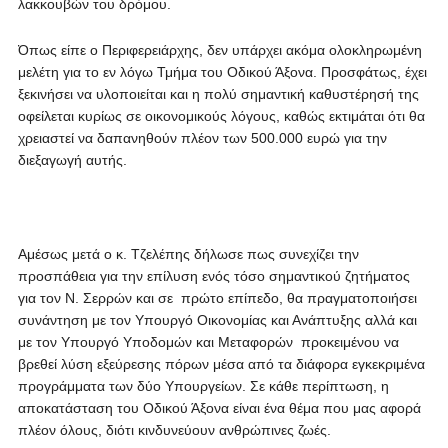
λακκουβών του δρόμου.
Όπως είπε ο Περιφερειάρχης, δεν υπάρχει ακόμα ολοκληρωμένη
μελέτη για το εν λόγω Τμήμα του Οδικού Άξονα. Προσφάτως, έχει
ξεκινήσει να υλοποιείται και η πολύ σημαντική καθυστέρησή της
οφείλεται κυρίως σε οικονομικούς λόγους, καθώς εκτιμάται ότι θα
χρειαστεί να δαπανηθούν πλέον των 500.000 ευρώ για την
διεξαγωγή αυτής.
Αμέσως μετά ο κ. Τζελέπης δήλωσε πως συνεχίζει την
προσπάθεια για την επίλυση ενός τόσο σημαντικού ζητήματος
για τον Ν. Σερρών και σε πρώτο επίπεδο, θα πραγματοποιήσει
συνάντηση με τον Υπουργό Οικονομίας και Ανάπτυξης αλλά και
με τον Υπουργό Υποδομών και Μεταφορών προκειμένου να
βρεθεί λύση εξεύρεσης πόρων μέσα από τα διάφορα εγκεκριμένα
προγράμματα των δύο Υπουργείων. Σε κάθε περίπτωση, η
αποκατάσταση του Οδικού Άξονα είναι ένα θέμα που μας αφορά
πλέον όλους, διότι κινδυνεύουν ανθρώπινες ζωές.