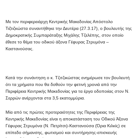
Με τον περιφερειάρχη Κεντρικής Μακεδονίας Απόστολο
Τιζτιζκώστα συναντήθηκε την Δευτέρα (27.3.17), ο βουλευτής της
Δημοκρατικής Συμπαράταξης Μιχάλης Τζελέπης, στον οποίο
έθεσε το θέμα του οδικού άξονα Γέφυρας Στρυμόνα –
Καστανούσας.
Κατά την συνάντηση ο κ. Τζιτζικώστας ενημέρωσε τον βουλευτή
ότι τα χρήματα που θα δοθούν την φετινή χρονιά από την
Περιφέρεια Κεντρικής Μακεδονίας για τα έργα οδοποιίας στον Ν.
Σερρών ανέρχονται στα 3,5 εκατομμύρια.
Μία από τις πρώτες προτεραιότητες της Περιφέρειας της
Κεντρικής Μακεδονίας είναι η αποκατάσταση του Οδικού Άξονα
Γέφυρας Στρυμόνα (Ν. Πετρίτσι)-Καστανούσα (Όρια Κιλκίς) σε
επίπεδο σήμανσης, φωτισμού και συντήρησης-επισκευής