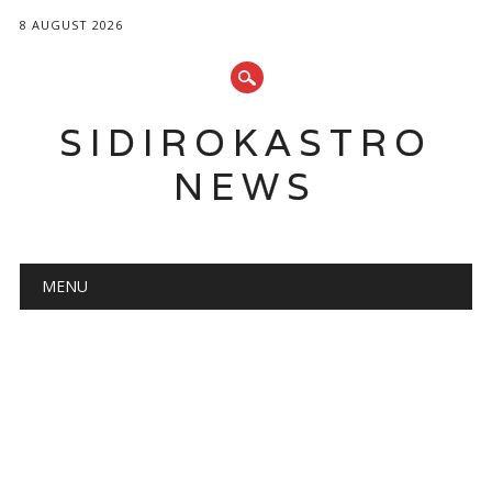
8 AUGUST 2026
SIDIROKASTRO
NEWS
Main menu
Skip
MENU
to
content