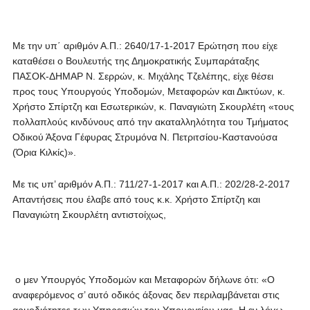
Με την υπ΄ αριθμόν Α.Π.: 2640/17-1-2017 Ερώτηση που είχε
καταθέσει ο Βουλευτής της Δημοκρατικής Συμπαράταξης
ΠΑΣΟΚ-ΔΗΜΑΡ Ν. Σερρών, κ. Μιχάλης Τζελέπης, είχε θέσει
προς τους Υπουργούς Υποδομών, Μεταφορών και Δικτύων, κ.
Χρήστο Σπίρτζη και Εσωτερικών, κ. Παναγιώτη Σκουρλέτη «τους
πολλαπλούς κινδύνους από την ακαταλληλότητα του Τμήματος
Οδικού Άξονα Γέφυρας Στρυμόνα Ν. Πετριτσίου-Καστανούσα
(Όρια Κιλκίς)».
Με τις υπ’ αριθμόν Α.Π.: 711/27-1-2017 και Α.Π.: 202/28-2-2017
Απαντήσεις που έλαβε από τους κ.κ. Χρήστο Σπίρτζη και
Παναγιώτη Σκουρλέτη αντιστοίχως,
ο μεν Υπουργός Υποδομών και Μεταφορών δήλωνε ότι: «Ο
αναφερόμενος σ’ αυτό οδικός άξονας δεν περιλαμβάνεται στις