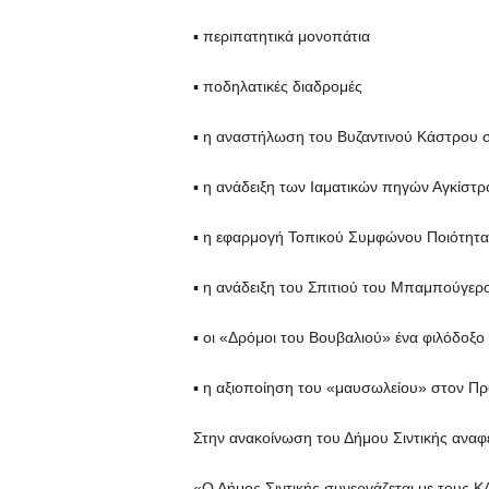
▪ περιπατητικά μονοπάτια
▪ ποδηλατικές διαδρομές
▪ η αναστήλωση του Βυζαντινού Κάστρου 
▪ η ανάδειξη των Ιαματικών πηγών Αγκίστρ
▪ η εφαρμογή Τοπικού Συμφώνου Ποιότητα
▪ η ανάδειξη του Σπιτιού του Μπαμπούγε
▪ οι «Δρόμοι του Βουβαλιού» ένα φιλόδοξο
▪ η αξιοποίηση του «μαυσωλείου» στον Π
Στην ανακοίνωση του Δήμου Σιντικής αναφέ
«Ο Δήμος Σιντικής συνεργάζεται με τους 