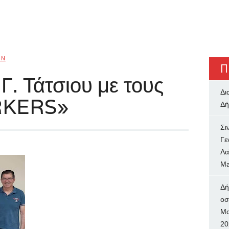
IN
Π
Γ. Τάτσιου με τους
Δι
KERS»
Δή
Σι
Γε
Λα
Ma
Δή
oσ
Μα
20