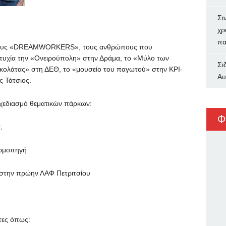
Σι
χρ
πα
ε τους «DREAMWORKERS», τους ανθρώπους που
ιτυχία την «Ονειρούπολη» στην Δράμα, το «Μύλο των
Σι
οκολάτας» στη ΔΕΘ, το «μουσείο του παγωτού» στην ΚΡΙ-
Αυ
ς Τάτσιος.
εδιασμό θεματικών πάρκων:
Φ
,
ερμοπηγή
 στην πρώην ΛΑΦ Πετριτσίου
τες όπως: