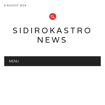
8 AUGUST 2026
SIDIROKASTRO
NEWS
Main menu
Skip
MENU
to
content