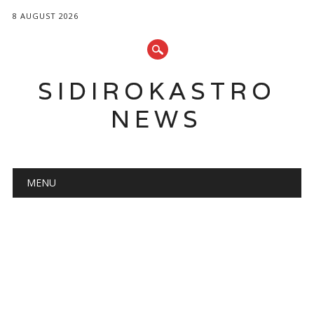
8 AUGUST 2026
SIDIROKASTRO
NEWS
Main menu
Skip
MENU
to
content