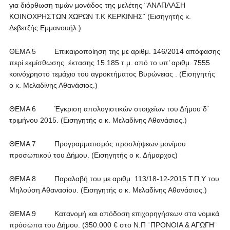
για διόρθωση τιμών μονάδος της μελέτης ¨ΑΝΑΠΛΑΣΗ
ΚΟΙΝΟΧΡΗΣΤΩΝ ΧΩΡΩΝ Τ.Κ ΚΕΡΚΙΝΗΣ¨ (Εισηγητής κ.
Δεβετζής Εμμανουήλ.)
ΘΕΜΑ 5 Επικαιροποίηση της με αριθμ. 146/2014 απόφασης
περί εκμίσθωσης έκτασης 15.185 τ.μ. από το υπ’ αριθμ. 7555
κοινόχρηστο τεμάχιο του αγροκτήματος Βυρώνειας . (Εισηγητής
ο κ. Μελαδίνης Αθανάσιος.)
ΘΕΜΑ 6 Έγκριση απολογιστικών στοιχείων του Δήμου δ΄
τριμήνου 2015. (Εισηγητής ο κ. Μελαδίνης Αθανάσιος.)
ΘΕΜΑ 7 Προγραμματισμός προσλήψεων μονίμου
προσωπικού του Δήμου. (Εισηγητής ο κ. Δήμαρχος)
ΘΕΜΑ 8 Παραλαβή του με αριθμ. 113/18-12-2015 Τ.Π.Υ του
Μηλούση Αθανασίου. (Εισηγητής ο κ. Μελαδίνης Αθανάσιος.)
ΘΕΜΑ 9 Κατανομή και απόδοση επιχορηγήσεων στα νομικά
πρόσωπα του Δήμου. (350.000 € στο Ν.Π ¨ΠΡΟΝΟΙΑ & ΑΓΩΓΗ¨