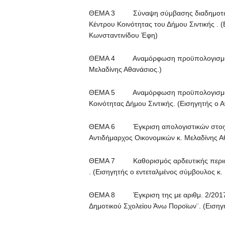
ΘΕΜΑ 3 Σύναψη σύμβασης διαδημοτικής 
Κέντρου Κοινότητας του Δήμου Σιντικής . 
Κωνσταντινίδου Έφη)
ΘΕΜΑ 4 Αναμόρφωση προϋπολογισμού έτο
Μελαδίνης Αθανάσιος.)
ΘΕΜΑ 5 Αναμόρφωση προϋπολογισμού έτ
Κοινότητας Δήμου Σιντικής. (Εισηγητής ο 
ΘΕΜΑ 6 Έγκριση απολογιστικών στοιχεί
Αντιδήμαρχος Οικονομικών κ. Μελαδίνης Α
ΘΕΜΑ 7 Καθορισμός αρδευτικής περιόδο
. (Εισηγητής ο εντεταλμένος σύμβουλος κ
ΘΕΜΑ 8 Έγκριση της με αριθμ. 2/2017 μ
Δημοτικού Σχολείου Άνω Ποροϊων¨. (Εισηγ