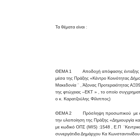
Τα θέματα είναι :
ΘΕΜΑ 1 Αποδοχή απόφασης ένταξης και 
μέσα της Πράξης «Κέντρο Κοινότητας Δήμο
Μακεδονία ¨ , Άξονας Προτεραιότητας ΑΞ0
της φτώχειας –ΕΚΤ » , το οποίο συγχρημα
ο κ. Καρατζούλης Φίλιππος)
ΘΕΜΑ 2 Πρόσληψη προσωπικού με σύμβασ
την υλοποίηση της Πράξης «Δημιουργία και
με κωδικό ΟΠΣ (ΜΙS) :1548 , Ε.Π ¨Κεντρικ
συνεργάτιδα Δημάρχου Κα Κωνσταντινίδο