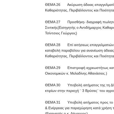
ΘΕΜΑ 26 Ακύρωση άδειας επαγγελματία 
Καθαριότητας, Περιβάλλοντος και Ποιότητα
ΘΕΜΑ 27 Προσθήκη- διαγραφή πωλητών 
Σιντικής(Εισηγητής ο Αντιδήμαρχος Καθαρι
Τσίντσιος Γεώργιος)
ΘΕΜΑ 28 Επί αιτήσεως επαγγελματιών 
καταβολή παραβόλου για ανανέωση άδειας
Καθαριότητας, Περιβάλλοντος και Ποιότητα
ΘΕΜΑ 29 Επιστροφή αχρεωστήτως καταβ
Οικονομικών κ. Μελαδίνης Αθανάσιος.)
ΘΕΜΑ 30 Υποβολή αιτήματος της τη Δ/ν
κτιρίων στην περιοχή ¨ 3 Βρύσες¨ του αγρ
ΘΕΜΑ 31 Υποβολή αιτήματος προς το Υπ
& Ενέργειας για παραχώρηση κατά χρήση τ
(Εισηγητής ο κ. Δήμαρχος)