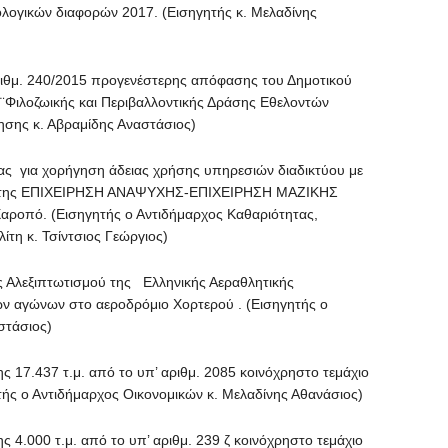
ικών διαφορών 2017. (Εισηγητής κ. Μελαδίνης
μ. 240/2015 προγενέστερης απόφασης του Δημοτικού
 ¨Φιλοζωικής και Περιβαλλοντικής Δράσης Εθελοντών
κησης κ. Αβραμίδης Αναστάσιος)
για χορήγηση άδειας χρήσης υπηρεσιών διαδικτύου με
ός της ΕΠΙΧΕΙΡΗΣΗ ΑΝΑΨΥΧΗΣ-ΕΠΙΧΕΙΡΗΣΗ ΜΑΖΙΚΗΣ
πό. (Εισηγητής ο Αντιδήμαρχος Καθαριότητας,
ίτη κ. Τσίντσιος Γεώργιος)
Αλεξιπτωτισμού της Ελληνικής Αεραθλητικής
ν αγώνων στο αεροδρόμιο Χορτερού . (Εισηγητής ο
στάσιος)
.437 τ.μ. από το υπ’ αριθμ. 2085 κοινόχρηστο τεμάχιο
ής ο Αντιδήμαρχος Οικονομικών κ. Μελαδίνης Αθανάσιος)
000 τ.μ. από το υπ’ αριθμ. 239 ζ κοινόχρηστο τεμάχιο