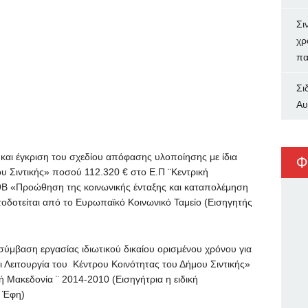
Σι
χρ
πα
Σι
Αυ
έγκριση του σχεδίου απόφασης υλοποίησης με ίδια
Φ
υ Σιντικής» ποσού 112.320 € στο Ε.Π ¨Κεντρική
9Β «Προώθηση της κοινωνικής ένταξης και καταπολέμηση
τοδοτείται από το Ευρωπαϊκό Κοινωνικό Ταμείο (Εισηγητής
η εργασίας ιδιωτικού δικαίου ορισμένου χρόνου για
 Λειτουργία του Κέντρου Κοινότητας του Δήμου Σιντικής»
ή Μακεδονία ¨ 2014-2010 (Εισηγήτρια η ειδική
υ Έφη)