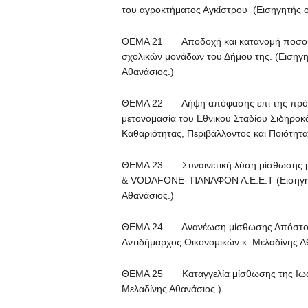
του αγροκτήματος Αγκίστρου (Εισηγητής ο
ΘΕΜΑ 21 Αποδοχή και κατανομή ποσού 7
σχολικών μονάδων του Δήμου της. (Εισηγη
Αθανάσιος.)
ΘΕΜΑ 22 Λήψη απόφασης επί της πρότα
μετονομασία του Εθνικού Σταδίου Σιδηροκ
Καθαριότητας, Περιβάλλοντος και Ποιότητα
ΘΕΜΑ 23 Συναινετική λύση μίσθωσης με
& VODAFONE- ΠΑΝΑΦΟΝ Α.Ε.Ε.Τ (Εισηγητή
Αθανάσιος.)
ΘΕΜΑ 24 Ανανέωση μίσθωσης Απόστολου
Αντιδήμαρχος Οικονομικών κ. Μελαδίνης Α
ΘΕΜΑ 25 Καταγγελία μίσθωσης της Ιωάνν
Μελαδίνης Αθανάσιος.)