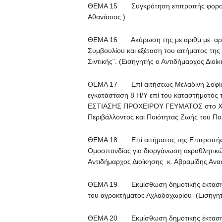
ΘΕΜΑ 15 Συγκρότηση επιτροπής φορολογ
Αθανάσιος.)
ΘΕΜΑ 16 Ακύρωση της με αριθμ με αριθ
Συμβουλίου και εξέταση του αιτήματος της
Σιντικής¨. (Εισηγητής ο Αντιδήμαρχος Διοί
ΘΕΜΑ 17 Επί αιτήσεως Μελαδίνη Σοφίας 
εγκατάσταση 8 Η/Υ επί του καταστήματ
ΕΣΤΙΑΣΗΣ ΠΡΟΧΕΙΡΟΥ ΓΕΥΜΑΤΟΣ στο Χαρο
Περιβάλλοντος και Ποιότητας Ζωής του Πολ
ΘΕΜΑ 18 Επί αιτήματος της Επιτροπής 
Ομοσπονδίας για διοργάνωση αεραθλητικώ
Αντιδήμαρχος Διοίκησης κ. Αβραμίδης Ανα
ΘΕΜΑ 19 Εκμίσθωση δημοτικής έκτασης 17
του αγροκτήματος Αχλαδοχωρίου (Εισηγητ
ΘΕΜΑ 20 Εκμίσθωση δημοτικής έκτασης 4.