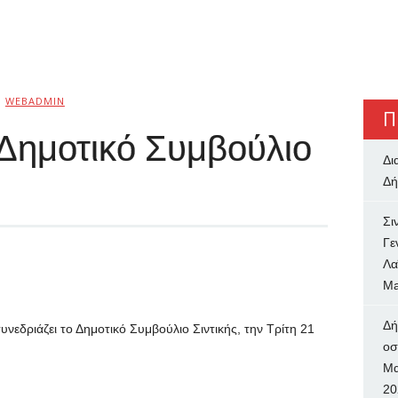
Ό
WEBADMIN
Π
 Δημοτικό Συμβούλιο
Δι
Δή
Σι
Γε
Λα
Ma
Δή
νεδριάζει το Δημοτικό Συμβούλιο Σιντικής, την Τρίτη 21
oσ
Μα
20