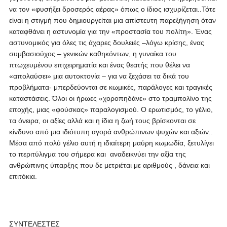
να τον «φυσήξει δροσερός αέρας» όπως ο ίδιος ισχυρίζεται..Τότε
είναι η στιγμή που δημιουργείται μια απίστευτη παρεξήγηση όταν
καταφθάνει η αστυνομία για την «προστασία του πολίτη». Ένας
αστυνομικός για όλες τις άχαρες δουλειές –λόγω κρίσης, ένας
συμβασιούχος – γενικών καθηκόντων, η γυναίκα του
πτωχευμένου επιχειρηματία και ένας θεατής που θέλει να
«απολαύσει» μια αυτοκτονία – για να ξεχάσει τα δικά του
προβλήματα- μπερδεύονται σε κωμικές, παράλογες και τραγικές
καταστάσεις. Όλοι οι ήρωες «χοροπηδάνε» στο τραμπολίνο της
εποχής, μιας «φούσκας» παραλογισμού. Ο ερωτισμός, το γέλιο,
τα όνειρα, οι αξίες αλλά και η ίδια η ζωή τους βρίσκονται σε
κίνδυνο από μια ιδιότυπη αγορά ανθρώπινων ψυχών και αξιών..
Μέσα από πολύ γέλιο αυτή η ιδιαίτερη μαύρη κωμωδία, ξετυλίγει
το περιτύλιγμα του σήμερα και αναδεικνύει την αξία της
ανθρώπινης ύπαρξης που δε μετριέται με αριθμούς , δάνεια και
επιτόκια.
ΣΥΝΤΕΛΕΣΤΕΣ