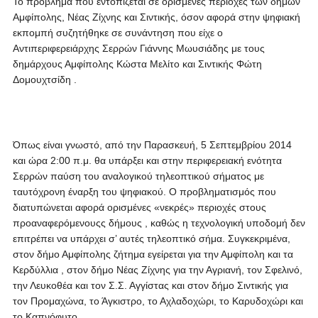
Το πρόβλημα που εντοπίζεται σε ορισμένες περιοχές των δήμων
Αμφίπολης, Νέας Ζίχνης και Σιντικής, όσον αφορά στην ψηφιακή
εκπομπή συζητήθηκε σε συνάντηση που είχε ο
Αντιπεριφερειάρχης Σερρών Γιάννης Μωυσιάδης με τους
δημάρχους Αμφίπολης Κώστα Μελίτο και Σιντικής Φώτη
Δομουχτσίδη .
Όπως είναι γνωστό, από την Παρασκευή, 5 Σεπτεμβρίου 2014
και ώρα 2:00 π.μ. θα υπάρξει και στην περιφερειακή ενότητα
Σερρών παύση του αναλογικού τηλεοπτικού σήματος με
ταυτόχρονη έναρξη του ψηφιακού. Ο προβληματισμός που
διατυπώνεται αφορά ορισμένες «νεκρές» περιοχές στους
προαναφερόμενουςς δήμους , καθώς η τεχνολογική υποδομή δεν
επιτρέπει να υπάρχει σ’ αυτές τηλεοπτικό σήμα. Συγκεκριμένα,
στον δήμο Αμφίπολης ζήτημα εγείρεται για την Αμφίπολη και τα
Κερδύλλια , στον δήμο Νέας Ζίχνης για την Αγριανή, τον Σφελινό,
την Λευκοθέα και τον Σ.Σ. Αγγίστας και στον δήμο Σιντικής για
τον Προμαχώνα, το Άγκιστρο, το Αχλαδοχώρι, το Καρυδοχώρι και
το Καπνόφυτο.