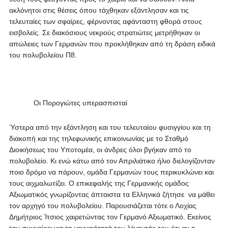
ακλόνητοι στις θέσεις όπου τάχθηκαν εξάντλησαν και τις
τελευταίες των σφαίρες, φέρνοντας αφάνταστη φθορά στους
εισβολείς. Σε διακόσιους νεκρούς στρατιώτες μετρήθηκαν οι
απώλειες των Γερμανών που προκλήθηκαν από τη δράση ειδικά
του πολυβολείου Π8.
Οι Πορογιώτες υπερασπισταί
Ύστερα από την εξάντληση και του τελευταίου φυσιγγίου και τη
διακοπή και της τηλεφωνικής επικοινωνίας με το Σταθμό
Διοικήσεως του Υποτομέα, οι άνδρες όλοι βγήκαν από το
πολυβολείο. Κι ενώ κάτω από τον Απριλιάτικο ήλιο διελογίζονταν
ποιο δρόμο να πάρουν, ομάδα Γερμανών τους περικυκλώνει και
τους αιχμαλωτίζει. Ο επικεφαλής της Γερμανικής ομάδος
Αξιωματικός γνωρίζοντας άπταιστα τα Ελληνικά ζήτησε να μάθει
τον αρχηγό του πολυβολείου. Παρουσιάζεται τότε ο Λοχίας
Δημήτριος Ίτσιος χαιρετώντας τον Γερμανό Αξιωματικό. Εκείνος