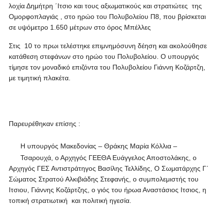
λοχία Δημήτρη ΄Ιτσιο και τους αξιωματικούς και στρατιώτες της
Ομορφοπλαγιάς , στο ηρώο του Πολυβολείου Π8, που βρίσκεται
σε υψόμετρο 1.650 μέτρων στο όρος Μπέλλες
Στις 10 το πρωι τελέστηκε επιμνημόσυνη δέηση και ακολούθησε
κατάθεση στεφάνων στο ηρώο του Πολυβολείου. Ο υπουργός
τίμησε τον μοναδικό επιζόντα του Πολυβολείου Γιάννη Κοζάρτζη,
με τιμητική πλακέτα.
Παρευρέθηκαν επίσης :
Η υπουργός Μακεδονίας – Θράκης Μαρία Κόλλια –
Τσαρουχά, ο Αρχηγός ΓΕΕΘΑ Ευάγγελος Αποστολάκης, ο
Αρχηγός ΓΕΣ Αντιστράτηγος Βασίλης Τελλίδης, Ο Σωματάρχης Γ΄
Σώματος Στρατού Αλκιβιάδης Στεφανής, ο συμπολεμιστής του
Ιτσιου, Γιάννης Κοζάρτζης, ο γιός του ήρωα Αναστάσιος Ιτσιος, η
τοπική στρατιωτική και πολιτική ηγεσία.