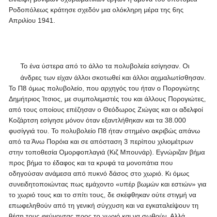
Ροδοπόλεως κράτησε σχεδόν μια ολόκληρη μέρα της 6ης
Απριλίου 1941.
Το ένα ύστερα από το άλλο τα πολυβολεία εσίγησαν. Οι
άνδρες των είχαν άλλοι σκοτωθεί και άλλοι αιχμαλωτίσθησαν.
Το Π8 όμως πολυβολείο, που αρχηγός του ήταν ο Πορογιώτης
Δημήτριος Ίτσιος, με συμπολεμιστές του και άλλους Πορογιώτες,
από τους οποίους επέζησαν ο Θεόδωρος Ζιώγας και οι αδελφοί
Κοζάρτση εσίγησε μόνον όταν εξαντλήθηκαν και τα 38.000
φυσίγγιά του. Το πολυβολείο Π8 ήταν στημένο ακριβώς απάνω
από τα Άνω Πορόια και σε απόσταση 3 περίπου χιλιομέτρων
στην τοποθεσία Ομορφοπλαγιά (Κιζ Μπουνάρ). Εγνώριζαν βήμα
προς βήμα το έδαφος και τα κρυφά τα μονοπάτια που
οδηγούσαν ανάμεσα από πυκνό δάσος στο χωριό. Κι όμως
συνειδητοποιώντας πως εμάχοντο «υπέρ βωμών και εστιών» για
το χωριό τους και το σπίτι τους, δε σκέφθηκαν ούτε στιγμή να
επωφεληθούν από τη γενική σύγχυση και να εγκαταλείψουν τη
θέση τους φεύγοντας προς το χωριό και να σωθούν. Αλλά