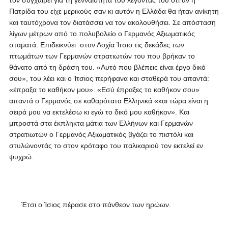
τον συγχαίρει για τη γενναιότητά του λέγοντάς του ότι αν η
Πατρίδα του είχε μερικούς σαν κι αυτόν η Ελλάδα θα ήταν ανίκητη
και ταυτόχρονα τον διατάσσει να τον ακολουθήσει. Σε απόσταση
λίγων μέτρων από το πολυβολείο ο Γερμανός Αξιωματικός
σταματά. Επιδεικνύει στον Λοχία Ίτσιο τις δεκάδες των
πτωμάτων των Γερμανών στρατιωτών του που βρήκαν το
θάνατο από τη δράση του. «Αυτό που βλέπεις είναι έργο δικό
σου», του λέει και ο Ίτσιος περήφανα και σταθερά του απαντά:
«έπραξα το καθήκον μου». «Εσύ έπραξες το καθήκον σου»
απαντά ο Γερμανός σε καθαρότατα Ελληνικά «και τώρα είναι η
σειρά μου να εκτελέσω κι εγώ το δικό μου καθήκον». Και
μπροστά στα έκπληκτα μάτια των Ελλήνων και Γερμανών
στρατιωτών ο Γερμανός Αξιωματικός βγάζει το πιστόλι και
στυλώνοντάς το στον κρόταφο του παλικαριού τον εκτελεί εν
ψυχρώ.
Έτσι ο Ίσιος πέρασε στο πάνθεον των ηρώων.