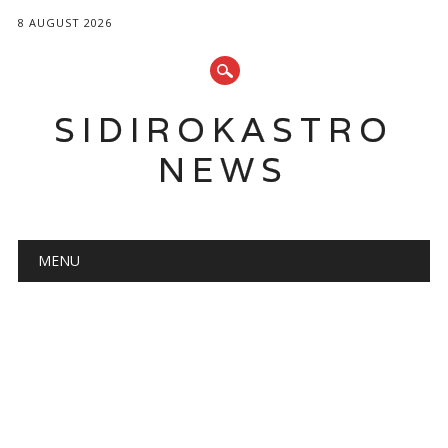
8 AUGUST 2026
SIDIROKASTRO
NEWS
Main menu
Skip
MENU
to
content