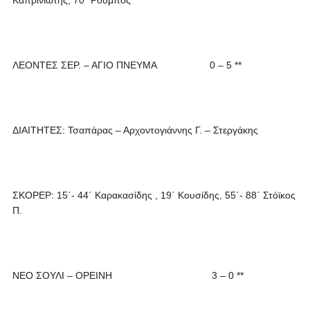
Καπρινιώτης, 70΄ Ρούμπος
ΛΕΟΝΤΕΣ ΣΕΡ. – ΑΓΙΟ ΠΝΕΥΜΑ 0 – 5 **
ΔΙΑΙΤΗΤΕΣ: Τσαπάρας – Αρχοντογιάννης Γ. – Στεργάκης
ΣΚΟΡΕΡ: 15΄- 44΄ Καρακασίδης , 19΄ Κουσίδης, 55΄- 88΄ Στόϊκος
Π.
ΝΕΟ ΣΟΥΛΙ – ΟΡΕΙΝΗ 3 – 0 **