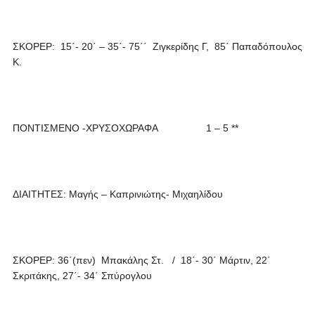
ΣΚΟΡΕΡ: 15΄- 20΄ – 35΄- 75΄΄ Ζιγκερίδης Γ, 85΄ Παπαδόπουλος
Κ.
ΠΟΝΤΙΣΜΕΝΟ -ΧΡΥΣΟΧΩΡΑΦΑ 1 – 5 **
ΔΙΑΙΤΗΤΕΣ: Μαγής – Καπρινιώτης- Μιχαηλίδου
ΣΚΟΡΕΡ: 36΄(πεν) Μπακάλης Στ. / 18΄- 30΄ Μάρτιν, 22΄
Σκριτάκης, 27΄- 34΄ Σπύρογλου