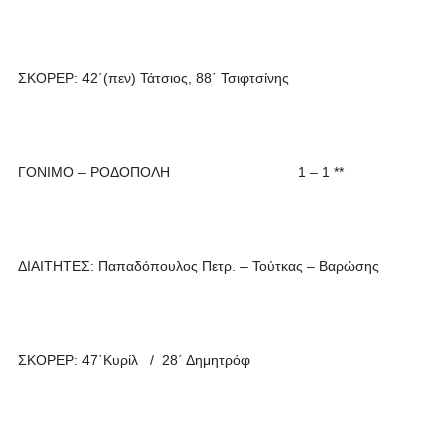
ΣΚΟΡΕΡ: 42΄(πεν) Τάτσιος, 88΄ Τσιφτσίνης
ΓΟΝΙΜΟ – ΡΟΔΟΠΟΛΗ 1 – 1 **
ΔΙΑΙΤΗΤΕΣ: Παπαδόπουλος Πετρ. – Τούτκας – Βαρώσης
ΣΚΟΡΕΡ: 47΄Κυρίλ / 28΄ Δημητρόφ