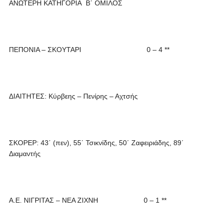
ΑΝΩΤΕΡΗ ΚΑΤΗΓΟΡΙΑ Β΄ ΟΜΙΛΟΣ
ΠΕΠΟΝΙΑ – ΣΚΟΥΤΑΡΙ 0 – 4 **
ΔΙΑΙΤΗΤΕΣ: Κύρβεης – Πενίρης – Αχτσής
ΣΚΟΡΕΡ: 43΄ (πεν), 55΄ Τσικνίδης, 50΄ Ζαφειριάδης, 89΄
Διαμαντής
Α.Ε. ΝΙΓΡΙΤΑΣ – ΝΕΑ ΖΙΧΝΗ 0 – 1 **