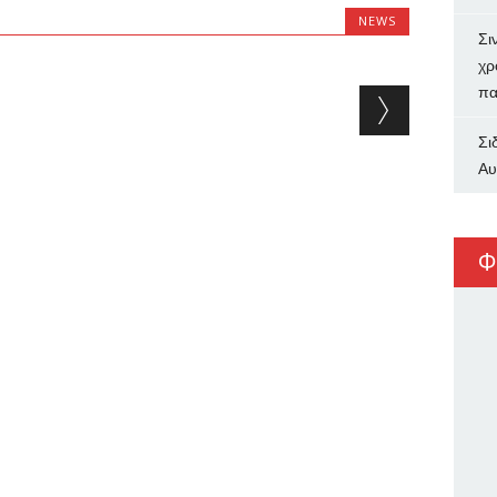
NEWS
Σι
χρ
πα
Σι
Αυ
Φ