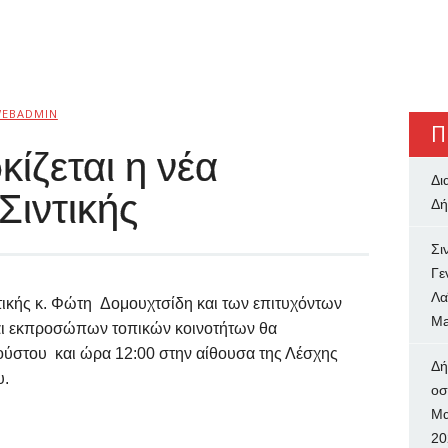
EBADMIN
Π
κίζεται η νέα
Δι
Σιντικής
Δή
Σι
Γε
Λα
ικής κ. Φώτη Δομουχτσίδη και των επιτυχόντων
Ma
αι εκπροσώπων τοπικών κοινοτήτων θα
ούστου και ώρα 12:00 στην αίθουσα της Λέσχης
Δή
υ.
oσ
Μα
20