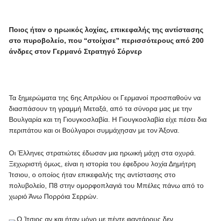
Ποιος ήταν ο ηρωικός λοχίας, επικεφαλής της αντίστασης
στο πυροβολείο, που “στοίχισε” περισσότερους από 200
άνδρες στον Γερμανό Στρατηγό Σόρνερ
Τα ξημερώματα της 6ης Απριλίου οι Γερμανοί προσπαθούν να
διασπάσουν τη γραμμή Μεταξά, από τα σύνορα μας με την
Βουλγαρία και τη Γιουγκοσλαβία. Η Γιουγκοσλαβία είχε πέσει δια
περιπάτου και οι Βούλγαροι συμμάχησαν με τον Άξονα.
Οι Έλληνες στρατιώτες έδωσαν μια ηρωική μάχη στα οχυρά.
Ξεχωριστή όμως, είναι η ιστορία του έφεδρου λοχία Δημήτρη
Ίτσιου, ο οποίος ήταν επικεφαλής της αντίστασης στο
πολυβολείο, Π8 στην ομορφοπλαγιά του Μπέλες πάνω από το
χωριό Άνω Πορρόια Σερρών.
Ο Ίτσιος αν και ήταν μόνο με πέντε φαντάρους δεν