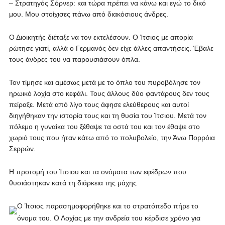
– Στρατηγός Σόρνερ: και τώρα πρέπει να κάνω και εγώ το δικό
μου. Μου στοίχισες πάνω από διακόσιους άνδρες.
Ο Διοικητής διέταξε να τον εκτελέσουν. Ο Ίτσιος με απορία
ρώτησε γιατί, αλλά ο Γερμανός δεν είχε άλλες απαντήσεις. Έβαλε
τους άνδρες του να παρουσιάσουν όπλα.
Τον τίμησε και αμέσως μετά με το όπλο του πυροβόλησε τον
ηρωικό λοχία στο κεφάλι. Τους άλλους δύο φαντάρους δεν τους
πείραξε. Μετά από λίγο τους άφησε ελεύθερους και αυτοί
διηγήθηκαν την ιστορία τους και τη θυσία του Ίτσιου. Μετά τον
πόλεμο η γυναίκα του ξέθαψε τα οστά του και τον έθαψε στο
χωριό τους που ήταν κάτω από το πολυβολείο, την Άνω Πορρόια
Σερρών.
Η προτομή του Ίτσιου και τα ονόματα των εφέδρων που
θυσιάστηκαν κατά τη διάρκεια της μάχης
Ο Ίτσιος παρασημοφορήθηκε και το στρατόπεδο πήρε το
όνομα του. Ο Λοχίας με την ανδρεία του κέρδισε χρόνο για