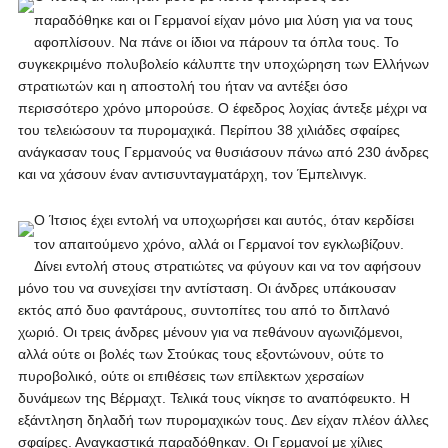
παραδόθηκε και οι Γερμανοί είχαν μόνο μια λύση για να τους
αφοπλίσουν. Να πάνε οι ίδιοι να πάρουν τα όπλα τους. Το
συγκεκριμένο πολυβολείο κάλυπτε την υποχώρηση των Ελλήνων
στρατιωτών και η αποστολή του ήταν να αντέξει όσο
περισσότερο χρόνο μπορούσε. Ο έφεδρος λοχίας άντεξε μέχρι να
του τελειώσουν τα πυρομαχικά. Περίπου 38 χιλιάδες σφαίρες
ανάγκασαν τους Γερμανούς να θυσιάσουν πάνω από 230 άνδρες
και να χάσουν έναν αντισυνταγματάρχη, τον Έμπελινγκ.
Ο Ίτσιος έχει εντολή να υποχωρήσει και αυτός, όταν κερδίσει
τον απαιτούμενο χρόνο, αλλά οι Γερμανοί τον εγκλωβίζουν.
Δίνει εντολή στους στρατιώτες να φύγουν και να τον αφήσουν
μόνο του να συνεχίσει την αντίσταση. Οι άνδρες υπάκουσαν
εκτός από δυο φαντάρους, συντοπίτες του από το διπλανό
χωριό. Οι τρεις άνδρες μένουν για να πεθάνουν αγωνιζόμενοι,
αλλά ούτε οι βολές των Στούκας τους εξοντώνουν, ούτε το
πυροβολικό, ούτε οι επιθέσεις των επίλεκτων χερσαίων
δυνάμεων της Βέρμαχτ. Τελικά τους νίκησε το αναπόφευκτο. Η
εξάντληση δηλαδή των πυρομαχικών τους. Δεν είχαν πλέον άλλες
σφαίρες. Αναγκαστικά παραδόθηκαν. Οι Γερμανοί με χίλιες