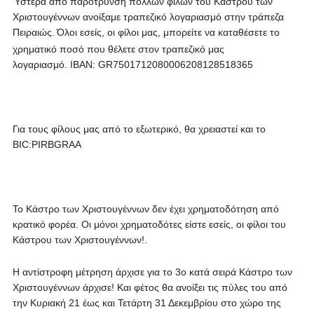
Ύστερα από παρότρυνση πολλών φίλων του Κάστρου των
Χριστουγέννων ανοίξαμε τραπεζικό λογαριασμό στην τράπεζα
Πειραιώς.
Όλοι εσείς, οι φίλοι μας, μπορείτε να καταθέσετε το
χρηματικό ποσό που θέλετε στον τραπεζικό μας
λογαριασμό.
IBAN: GR7501712080006208128518365
Για τους φίλους μας από το εξωτερικό, θα χρειαστεί και το
BIC:PIRBGRAA
Το Κάστρο των Χριστουγέννων δεν έχει χρηματοδότηση από
κρατικό φορέα. Οι μόνοι χρηματοδότες είστε εσείς, οι φίλοι του
Κάστρου των Χριστουγέννων!.
Η αντίστροφη μέτρηση άρχισε για το 3ο κατά σειρά Κάστρο των
Χριστουγέννων άρχισε! Και φέτος θα ανοίξει τις πύλες του από
την Κυριακή 21 έως και Τετάρτη 31 Δεκεμβρίου στο χώρο της