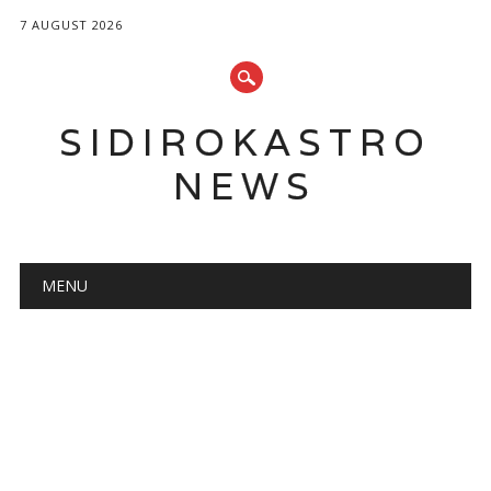
7 AUGUST 2026
SIDIROKASTRO
NEWS
Main menu
Skip
MENU
to
content