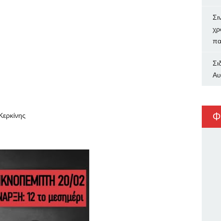
Σι
χρ
πα
Σι
Αυ
Φ
 Κερκίνης