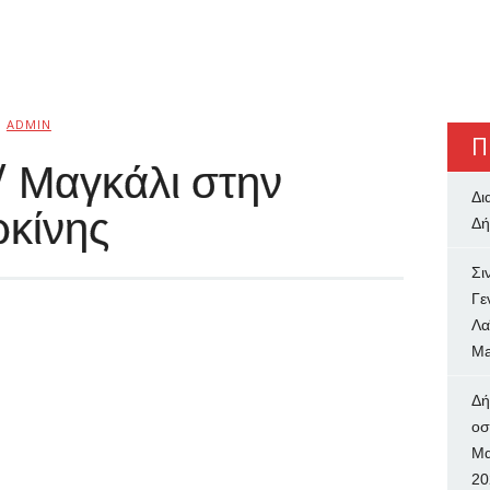
Ό
ADMIN
Π
/ Μαγκάλι στην
Δι
ρκίνης
Δή
Σι
Γε
Λα
Ma
Δή
oσ
Μα
20