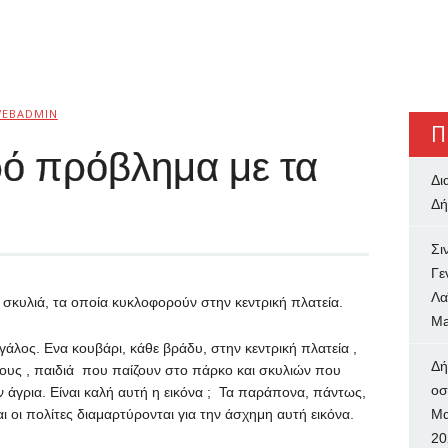
EBADMIN
Π
ό πρόβλημα με τα
Δι
Δή
Σι
Γε
Λα
σκυλιά, τα οποία κυκλοφορούν στην κεντρική πλατεία.
Ma
εγάλος. Ενα κουβάρι, κάθε βράδυ, στην κεντρική πλατεία ,
Δή
ους , παιδιά που παίζουν στο πάρκο και σκυλιών που
oσ
ν άγρια. Είναι καλή αυτή η εικόνα ; Τα παράπονα, πάντως,
 οι πολίτες διαμαρτύρονται για την άσχημη αυτή εικόνα.
Μα
20