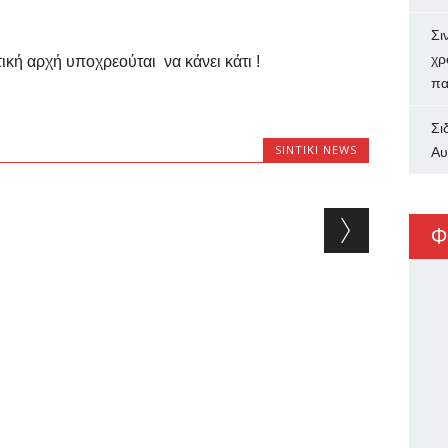
Σι
χρ
ική αρχή υποχρεούται να κάνει κάτι !
πα
Σι
SINTIKI NEWS
Αυ
Φ