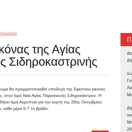
EBADMIN
Π
κόνας της Αγίας
Δι
ς Σιδηροκαστρινής
Δή
Σι
Γε
Λα
ευμα θα πραγματοποιηθεί υποδοχή της Εφεστίου εικόνος
Ma
ς, στον Ιερό Ναό Αγίας Παρασκευής Σιδηροκάστρου. Η
θήσει Ιερή Αγρυπνία για την εορτή της 28ης Οκτωβρίου.
Δή
, κάθε μέρα 5-7 το βράδυ.
oσ
Μα
20