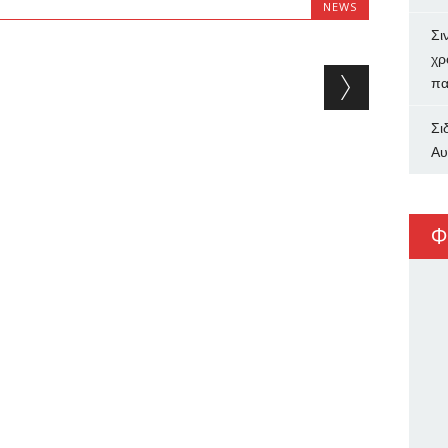
NEWS
Σι
χρ
πα
Σι
Αυ
Φ