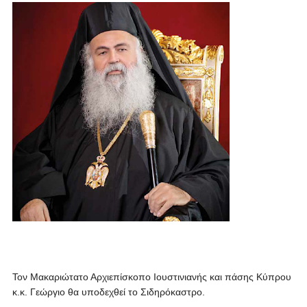
Τον Μακαριώτατο Αρχιεπίσκοπο Ιουστινιανής και πάσης Κύπρου
κ.κ. Γεώργιο θα υποδεχθεί το Σιδηρόκαστρο.