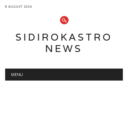
8 AUGUST 2026
SIDIROKASTRO
NEWS
Main menu
Skip
MENU
to
content