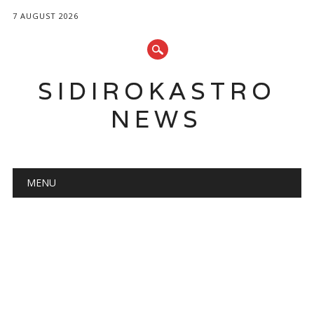
7 AUGUST 2026
SIDIROKASTRO
NEWS
Main menu
Skip
MENU
to
content