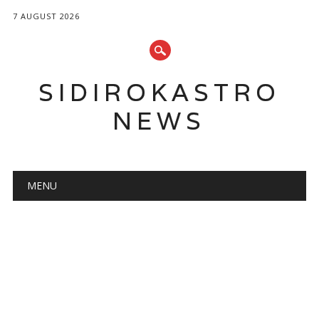
7 AUGUST 2026
SIDIROKASTRO
NEWS
Main menu
Skip
MENU
to
content