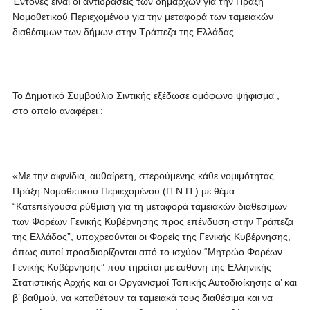
Έντονες είναι οι αντιδράσεις των δημάρχων για την Πράξη
Νομοθετικού Περιεχομένου για την μεταφορά των ταμειακών
διαθέσιμων των δήμων στην Τράπεζα της Ελλάδας.
Το Δημοτικό Συμβούλιο Σιντικής εξέδωσε ομόφωνο ψήφισμα ,
στο οποίο αναφέρει :
«Με την αιφνίδια, αυθαίρετη, στερούμενης κάθε νομιμότητας
Πράξη Νομοθετικού Περιεχομένου (Π.Ν.Π.) με θέμα
“Κατεπείγουσα ρύθμιση για τη μεταφορά ταμειακών διαθεσίμων
των Φορέων Γενικής Κυβέρνησης προς επένδυση στην Τράπεζα
της Ελλάδος”, υποχρεούνται οι Φορείς της Γενικής Κυβέρνησης,
όπως αυτοί προσδιορίζονται από το ισχύον “Μητρώο Φορέων
Γενικής Κυβέρνησης” που τηρείται με ευθύνη της Ελληνικής
Στατιστικής Αρχής και οι Οργανισμοί Τοπικής Αυτοδιοίκησης α’ και
β’ βαθμού, να καταθέτουν τα ταμειακά τους διαθέσιμα και να