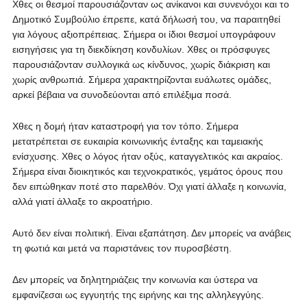
Χθες οι θεσμοί παρουσιάζονταν ως ανίκανοι και συνενόχοι και το
Δημοτικό Συμβούλιο έπρεπε, κατά δήλωσή του, να παραιτηθεί
για λόγους αξιοπρέπειας. Σήμερα οι ίδιοι θεσμοί υπογράφουν
εισηγήσεις για τη διεκδίκηση κονδυλίων. Χθες οι πρόσφυγες
παρουσιάζονταν συλλογικά ως κίνδυνος, χωρίς διάκριση και
χωρίς ανθρωπιά. Σήμερα χαρακτηρίζονται ευάλωτες ομάδες,
αρκεί βέβαια να συνοδεύονται από επιλέξιμα ποσά.
Χθες η δομή ήταν καταστροφή για τον τόπο. Σήμερα
μετατρέπεται σε ευκαιρία κοινωνικής ένταξης και ταμειακής
ενίσχυσης. Χθες ο λόγος ήταν οξύς, καταγγελτικός και ακραίος.
Σήμερα είναι διοικητικός και τεχνοκρατικός, γεμάτος όρους που
δεν ειπώθηκαν ποτέ στο παρελθόν. Όχι γιατί άλλαξε η κοινωνία,
αλλά γιατί άλλαξε το ακροατήριο.
Αυτό δεν είναι πολιτική. Είναι εξαπάτηση. Δεν μπορείς να ανάβεις
τη φωτιά και μετά να παριστάνεις τον πυροσβέστη.
Δεν μπορείς να δηλητηριάζεις την κοινωνία και ύστερα να
εμφανίζεσαι ως εγγυητής της ειρήνης και της αλληλεγγύης.