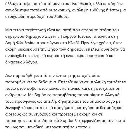
άλλαξε άποψη, αυτό από μόνο του είναι θεμιτό, αλλά επειδή δεν
συνοδεύτηκε ποτέ από αυτοκριτική, ανάληψη ευθύνης ή έστω μια
στοιχειώδη παραδοχή του λάθους.
Μια τέτοια περίπτωση είναι και αυτή που αφορά τη στάση του
σημερινού δημάρχου Σιντικής Γιώργου Τάτσιου, απέναντι στη
Δομή Φιλοξενίας προσφύγων στο Κλειδί. Πριν λίγα χρόνια, όταν
ακόμη διεκδικούσε την ψήφο των δημοτών, επέλεξε συνειδητά να
αναδειχθεί σε κεντρικό εκφραστή ενός ακραία επιθετικού και
διχαστικού λόγου.
Δεν παρασύρθηκε από την ένταση της εποχής ούτε
παρερμήνευσε τα δεδομένα. Επέλεξε να χτίσει πολιτική ταυτότητα
πάνω στον φόβο, στον κοινωνικό πανικό και στη στοχοποίηση
ανθρώπων. Με δημόσιες παρεμβάσεις παρουσίασε συλλογικά
τους πρόσφυγες ως απειλή, δηλητηρίασε τον δημόσιο λόγο με
ξενοφοβικά και ρατσιστικά αφηγήματα, κατηγόρησε θεσμούς και
αιρετούς ως συνενόχους και προέτρεψε ακόμη και σε
παραιτήσεις από το Δημοτικό Συμβούλιο, εμφανίζοντας τον εαυτό
του ως τον μοναδικό υπερασπιστή του τόπου.