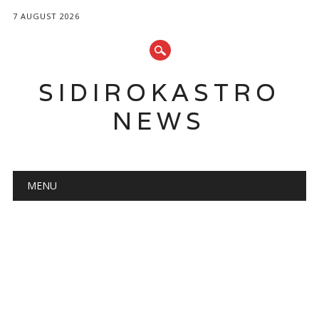
7 AUGUST 2026
SIDIROKASTRO
NEWS
Main menu
Skip
MENU
to
content