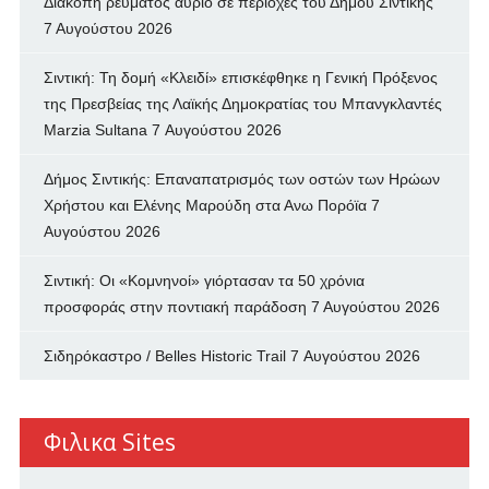
Διακοπή ρεύματος αύριο σε περιοχές του Δήμου Σιντικής
7 Αυγούστου 2026
Σιντική: Τη δομή «Κλειδί» επισκέφθηκε η Γενική Πρόξενος
της Πρεσβείας της Λαϊκής Δημοκρατίας του Μπανγκλαντές
Marzia Sultana
7 Αυγούστου 2026
Δήμος Σιντικής: Επαναπατρισμός των oστών των Ηρώων
Χρήστου και Ελένης Μαρούδη στα Ανω Πορόϊα
7
Αυγούστου 2026
Σιντική: Οι «Κομνηνοί» γιόρτασαν τα 50 χρόνια
προσφοράς στην ποντιακή παράδοση
7 Αυγούστου 2026
Σιδηρόκαστρο / Belles Historic Trail
7 Αυγούστου 2026
Φιλικα Sites