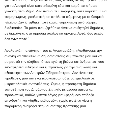
Αναστασιάδης τονίζει σε όλους τους τόνους ότι «η πρότασή μου
για τα Λουτρά είναι κατατεθειμένη εδώ και καιρό, επισήμως
γνωστή στον Δήμο. Δεν είναι ούτε θεωρητική, ούτε αόριστη. Είναι
τεκμηριωμένη, ρεαλιστική και απόλυτα σύμφωνη με το θεσμικό
πλαίσιο. Δεν ζητήθηκε ποτέ καμία παρέκκλιση από νόμιμες
διαδικασίες. Το μόνο που ζητήθηκε είναι να συζητηθεί δημόσια,
με διαφάνεια, στα αρμόδια συλλογικά όργανα. Αυτό, δυστυχώς,
δεν έγινε ποτέ.”
Αναλυτικά η απάντηση του κ. Αναστασιάδη: «Αισθάνομαι την
ανάγκη να απευθυνθώ δημόσια στους συμπολίτες μου και να
μοιραστώ την αλήθεια, όπως εγώ τη βιώνω ως άνθρωπος που
ενδιαφέρεται ειλικρινά και εμπράκτως για την αναβίωση και
αξιοποίηση των Λουτρών Σιδηροκάστρου. Δεν είναι στις
προθέσεις μου ούτε να προκαλέσω, ούτε να εμπλακώ σε
μικροπολιτικές αντεγκλήσεις. Όμως, η πρόσφατη δημόσια
τοποθέτηση του Δημάρχου Σιντικής με αφορά άμεσα και
προσωπικά, καθώς γίνεται λόγος για «φερόμενο επίδοξο
επενδυτή» και «δήθεν εκβιασμό», χωρίς ποτέ να γίνει η
παραμικρή αναφορά στην ουσία της πρότασής μου.