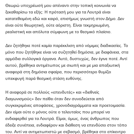
Θεωρώ υποχρέωσή μου απέναντι στην τοπική κοινωνία να
ξεκαθαρίσω τα εξής: Η πρότασή μου για τα Λουτρά είναι
κατατεθειμένη εδώ και καιρό, επισήμως γνωστή στον Δήμο. Δεν
είναι ούτε θεωρητική, ούτε αόριστη. Είναι τεκμηριωμένη,
ρεαλιστική και απόλυτα σύμφωνη με το θεσμικό πλαίσιο.
Δεν ζητήθηκε ποτέ καμία παρέκκλιση από νόμιμες διαδικασίες. Το
μόνο που ζητήθηκε είναι να συζητηθεί δημόσια, με διαφάνεια, στα
αρμόδια συλλογικά όργανα. Αυτό, δυστυχώς, δεν έγινε ποτέ. Αντί
αυτού, βρέθηκα αντιμέτωπος με σιωπή και με μια απαξιωτική
αναφορά στη δημόσια σφαίρα, που περισσότερο θυμίζει
υπεκφυγή παρά θεσμική στάση ευθύνης.
Η αναφορά σε πολλούς «επενδυτές» και «διεθνείς
διαγωνισμούς» δεν πείθει όταν δεν συνοδεύεται από
συγκεκριμένες αποφάσεις, χρονοδιαγράμματα και προετοιμασία.
Δεν είμαι ούτε ο μόνος ούτε ο τελευταίος που μπορεί να
ενδιαφερθεί για τα Λουτρά. Είμαι, όμως, ένας άνθρωπος που
έδειξε συνέπεια, ενδιαφέρον και διάθεση να επενδύσει στον τόπο
του. Αντί να αντιμετωπιστώ με σεβασμό, βρέθηκα στο επίκεντρο