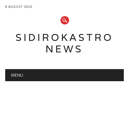
8 AUGUST 2026
SIDIROKASTRO
NEWS
Main menu
Skip
MENU
to
content