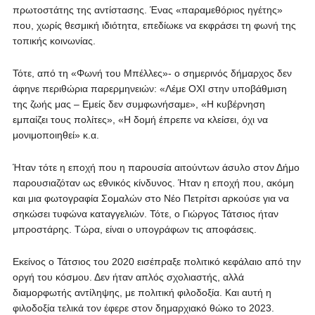
πρωτοστάτης της αντίστασης. Ένας «παραμεθόριος ηγέτης»
που, χωρίς θεσμική ιδιότητα, επεδίωκε να εκφράσει τη φωνή της
τοπικής κοινωνίας.
Τότε, από τη «Φωνή του Μπέλλες»- ο σημερινός δήμαρχος δεν
άφηνε περιθώρια παρερμηνειών: «Λέμε ΟΧΙ στην υποβάθμιση
της ζωής μας – Εμείς δεν συμφωνήσαμε», «Η κυβέρνηση
εμπαίζει τους πολίτες», «Η δομή έπρεπε να κλείσει, όχι να
μονιμοποιηθεί» κ.α.
Ήταν τότε η εποχή που η παρουσία αιτούντων άσυλο στον Δήμο
παρουσιαζόταν ως εθνικός κίνδυνος. Ήταν η εποχή που, ακόμη
και μια φωτογραφία Σομαλών στο Νέο Πετρίτσι αρκούσε για να
σηκώσει τυφώνα καταγγελιών. Τότε, ο Γιώργος Τάτσιος ήταν
μπροστάρης. Τώρα, είναι ο υπογράφων τις αποφάσεις.
Εκείνος ο Τάτσιος του 2020 εισέπραξε πολιτικό κεφάλαιο από την
οργή του κόσμου. Δεν ήταν απλός σχολιαστής, αλλά
διαμορφωτής αντίληψης, με πολιτική φιλοδοξία. Και αυτή η
φιλοδοξία τελικά τον έφερε στον δημαρχιακό θώκο το 2023.