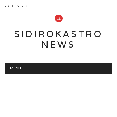
7 AUGUST 2026
SIDIROKASTRO
NEWS
Main menu
Skip
MENU
to
content