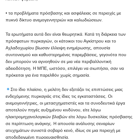
• τα προβλήματα πρόσβασης και ασφάλειας σε περιοχές με
πυκνό δίκτυο ανεμογεννητριών και καλωδιώσεων.
Τα ερωτήματα αυτά δεν είναι θεωρητικά. Κατά τη διάρκεια των
πρόσφατων πυρκαγιών, οι κάτοικοι του Αγκίστρου και το
Αχλαδοχωρίου βίωσαν έλλειψη ενημέρωσης, απουσία
συντονισμού και καθυστερημένες παρεμβάσεις, γεγονότα που
δεν μπορούν να αγνοηθούν σε μια νέα περιβαλλοντική
αδειοδότηση. Η ΜΠΕ, ωστόσο, επιλέγει να σιωπήσει, σαν να
πρόκειται για ένα παρελθόν χωρίς σημασία.
Στο ίδιο πλαίσιο, η μελέτη δεν εξετάζει τις επιπτώσεις μιας
ενδεχόμενης πυρκαγιάς στις ίδιες τις εγκαταστάσεις. Οι
ανεμογεννήτριες, οι μετασχηματιστές και τα συνοδευτικά έργα
αποτελούν πηγές αυξημένου κινδύνου, είτε λόγω
ηλεκτρομηχανολογικών βλαβών είτε λόγω δυσκολίας πρόσβασης
σε περίπτωση ανάγκης. Η απουσία ανάλυσης σεναρίων
ατυχημάτων συνιστά σοβαρό κενό, ιδίως σε μια περιοχή με
αποδεδειγμένη πυροευαισθησία.