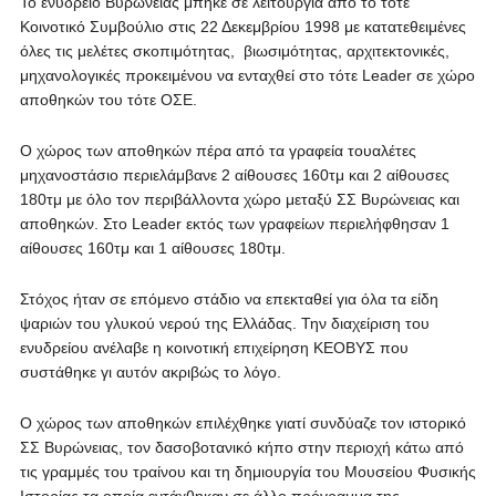
Το ενυδρείο Βυρώνειας μπήκε σε λειτουργία από το τότε
Κοινοτικό Συμβούλιο στις 22 Δεκεμβρίου 1998 με κατατεθειμένες
όλες τις μελέτες σκοπιμότητας, βιωσιμότητας, αρχιτεκτονικές,
μηχανολογικές προκειμένου να ενταχθεί στο τότε Leader σε χώρο
αποθηκών του τότε ΟΣΕ.
Ο χώρος των αποθηκών πέρα από τα γραφεία τουαλέτες
μηχανοστάσιο περιελάμβανε 2 αίθουσες 160τμ και 2 αίθουσες
180τμ με όλο τον περιβάλλοντα χώρο μεταξύ ΣΣ Βυρώνειας και
αποθηκών. Στο Leader εκτός των γραφείων περιελήφθησαν 1
αίθουσες 160τμ και 1 αίθουσες 180τμ.
Στόχος ήταν σε επόμενο στάδιο να επεκταθεί για όλα τα είδη
ψαριών του γλυκού νερού της Ελλάδας. Την διαχείριση του
ενυδρείου ανέλαβε η κοινοτική επιχείρηση ΚΕΟΒΥΣ που
συστάθηκε γι αυτόν ακριβώς το λόγο.
Ο χώρος των αποθηκών επιλέχθηκε γιατί συνδύαζε τον ιστορικό
ΣΣ Βυρώνειας, τον δασοβοτανικό κήπο στην περιοχή κάτω από
τις γραμμές του τραίνου και τη δημιουργία του Μουσείου Φυσικής