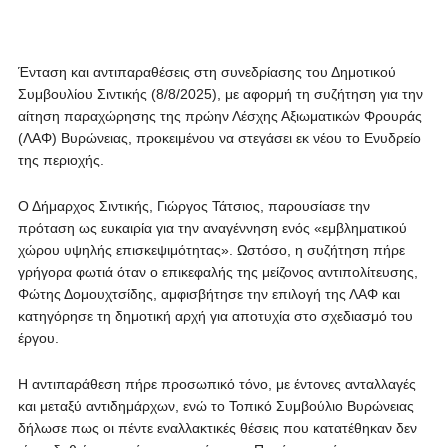
Ένταση και αντιπαραθέσεις στη συνεδρίασης του Δημοτικού
Συμβουλίου Σιντικής (8/8/2025), με αφορμή τη συζήτηση για την
αίτηση παραχώρησης της πρώην Λέσχης Αξιωματικών Φρουράς
(ΛΑΦ) Βυρώνειας, προκειμένου να στεγάσει εκ νέου το Ενυδρείο
της περιοχής.
Ο Δήμαρχος Σιντικής, Γιώργος Τάτσιος, παρουσίασε την
πρόταση ως ευκαιρία για την αναγέννηση ενός «εμβληματικού
χώρου υψηλής επισκεψιμότητας». Ωστόσο, η συζήτηση πήρε
γρήγορα φωτιά όταν ο επικεφαλής της μείζονος αντιπολίτευσης,
Φώτης Δομουχτσίδης, αμφισβήτησε την επιλογή της ΛΑΦ και
κατηγόρησε τη δημοτική αρχή για αποτυχία στο σχεδιασμό του
έργου.
Η αντιπαράθεση πήρε προσωπικό τόνο, με έντονες ανταλλαγές
και μεταξύ αντιδημάρχων, ενώ το Τοπικό Συμβούλιο Βυρώνειας
δήλωσε πως οι πέντε εναλλακτικές θέσεις που κατατέθηκαν δεν