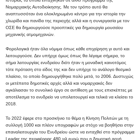
Ιστορίας τα οποία εντάχθηκαν σε άλλο πρόγραμμα της
Νομαρχιακής Αυτοδιοίκησης. Με τον τρόπο αυτό θα
αναπτυσσόταν ένα ολοκληρωμένο κέντρο για την ιστορία την
χλωρίδα και πανίδα της περιοχής αλλά και η συνεργασία με τον
ΟΣΕ θα δημιουργούσε προοπτικές για δημιουργία μουσείου
μηχανικής ατμομηχανών.
Φορολογικά ήταν όλα νόμιμα όπως κάθε επιχείρηση γι αυτό και
λειτουργούσε. Δεν υπήρχε όμως όπως θα λέγαμε σήμερα, το
σήμα λειτουργίας ενυδρείου διότι ήταν η μοναδική καινοτόμος
τότε πρόταση στο είδος της και δεν υπήρχε το ανάλογο θεσμικό
πλαίσιο, το οποίο δημιουργήθηκε πολύ μετά, το 2006. Δυστυχώς
οι μετέπειτα δημοτικές αρχές αλλά και νομαρχιακές δεν
αγκάλιασαν το συνολικό έργο σε αντίθεση με τους επισκέπτες με
αποτέλεσμα το ενυδρείο να υπολειτουργεί και τελικά να κλείσει το
2018.
Το 2022 έφερε στο προσκήνιο το θέμα η Κίνηση Πολιτών με τη
συλλογή 1000 και πλέον υπογραφών με στόχο να βοηθήσει στην
επαναλειτουργία του Ενυδρείου ώστε να ενταχθεί στο πρόγραμμα
Leader της περιφέρειας 480 χιλ ευρώ που η δημοτική αρχή