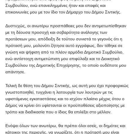
Συμβουλίου, ενώ επανειλημμένες ήταν και επαφές και
επικοινωνίες μου με τον ίδιο τον Δήμαρχο του Δήμου Σιντικής.
Δυστυχώς, οι ανωτέρω προσπάθειες μου δεν αντιμετωπίσθηκαν
με τη δέουσα προσοχή και σοβαρότητα ανάλογης των
προτάσεων μου, απόδειξη δε τούτου συνιστά το γεγονός ότι η
πρότασή μου, μολονότι ζήτησα αυτό εγγράφως, δεν τέθηκε σε
γνώση και ψήφιση από το πλέον αρμόδιο Δημοτικό Συμβούλιο,
ενώ αντίστοιχη αντιμετώπιση μου επιφύλαξε και το Διοικητικό
Συμβούλιου της Δημοτικής Επιχείρησης, το οποίο ουδέποτε μου
απάντησε.
Τελική δε θέση του Δήμου Σιντικής, ως αυτή μου έχει προφορικώς
γνωστοποιηθεί, τυγχάνει η λειτουργία των λουτρών με τις
υφιστάμενες εγκαταστάσεις και το ισχύον πλαίσιο μέχρις ότου ο
Δήμος να κρίνει ότι υφίστανται οι προϋποθέσεις αξιοποίησης με
τρόπο και διαδικασία που ο ίδιος θα επιλέξει στο μέλλον.
Ενόψει όλων των ανωτέρω, θα πρέπει όλοι εσείς, οι δημότες και
κάτοικοι της περιοχής, να γνωρίζετε, ότι η πρότασή μου είναι