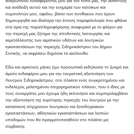
ανθρώπινου ενδιαφέροντος μου για τον τόπο μας, την ανάπτυξη
και ανάδειξη αυτού και την ευημερία των κατοίκων και
συμπολιτών μου, οφείλω, βάσει των συνθηκών που έχουν
δημιουργηθεί και ιδιαίτερα την έντονη παραφιλολογία που φθάνει
στα όρια της παραπληροφόρησης αναφορικά με το φλέγον για
την περιοχή μας ζήτημα της αποδοτικής λειτουργίας και
εκμετάλλευσης των ιαματικών υδάτων και λουτρικών
εγκαταστάσεων της περιοχής Σιδηροκάστρου του Δήμου
Σιντικής, να εκφράσω δημόσια τα ακόλουθα:
Εδώ και αρκετούς μήνες έχω προσωπικά εκδηλώσει το ζωηρό και
άμεσο ενδιαφέρον μου για την τουριστική αξιοποίηση των
Λουτρών Σιδηροκάστρου, στο πλαίσιο ενός συγκροτημένου και
ενδελεχώς μελετημένου επιχειρηματικού πλάνου, που ο ίδιος με
τους συνεργάτες μου έχουμε ήδη εκπονήσει και συμπεριλαμβάνει
την αξιοποίηση της ευρύτερης περιοχής του λουτρών με την
κατασκευή σύγχρονων λουτρικών και ξενοδοχειακών
εγκαταστάσεων, αθλητικών εγκαταστάσεων και λοιπών
υποδομών που θα πραγματοποιηθούν στο πλαίσιο μις
σύμβασης